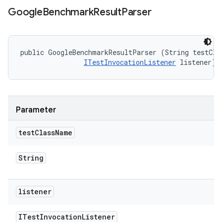
Google
Benchmark
Result
Parser
public GoogleBenchmarkResultParser (String testClas
ITestInvocationListener
 listener)
Parameter
test
Class
Name
String
listener
ITest
Invocation
Listener