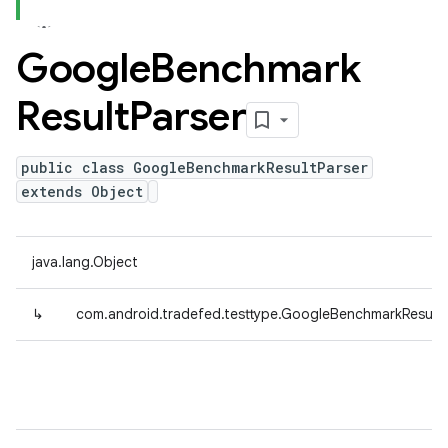
Google
Benchmark
Result
Parser
public class GoogleBenchmarkResultParser
extends Object
java.lang.Object
↳
com.android.tradefed.testtype.GoogleBenchmarkResultP