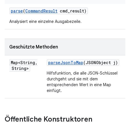
parse
(
Command
Result
cmd
_
result)
Analysiert eine einzelne Ausgabezeile.
Geschützte Methoden
Map<String
,
parse
Json
To
Map
(JSONObject j)
String>
Hilfsfunktion, die alle JSON-Schlüssel
durchgeht und sie mit dem
entsprechenden Wert in eine Map
einfügt.
Öffentliche Konstruktoren