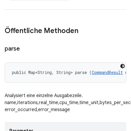
Öffentliche Methoden
parse
public Map<String, String> parse (
CommandResult
 cm
Analysiert eine einzelne Ausgabezeile.
name,iterations,real_time,cpu_time,time_unit,bytes_per_se
error_occurred,error_message