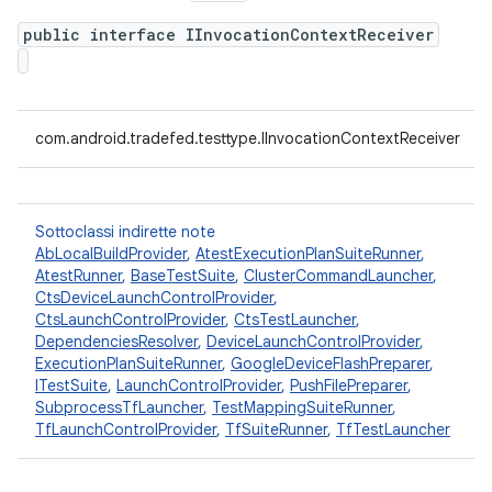
public interface IInvocationContextReceiver
com.android.tradefed.testtype.IInvocationContextReceiver
Sottoclassi indirette note
AbLocalBuildProvider
,
AtestExecutionPlanSuiteRunner
,
AtestRunner
,
BaseTestSuite
,
ClusterCommandLauncher
,
CtsDeviceLaunchControlProvider
,
CtsLaunchControlProvider
,
CtsTestLauncher
,
DependenciesResolver
,
DeviceLaunchControlProvider
,
ExecutionPlanSuiteRunner
,
GoogleDeviceFlashPreparer
,
ITestSuite
,
LaunchControlProvider
,
PushFilePreparer
,
SubprocessTfLauncher
,
TestMappingSuiteRunner
,
TfLaunchControlProvider
,
TfSuiteRunner
,
TfTestLauncher