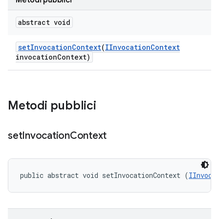
Metodi pubblici
abstract void
set
Invocation
Context
(
IInvocation
Context
invocation
Context)
Metodi pubblici
set
Invocation
Context
public abstract void setInvocationContext (
IInvoca