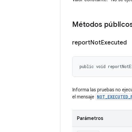
Métodos público
report
Not
Executed
public void reportNotE
Informa las pruebas no ejec
el mensaje
NOT_EXECUTED_
Parámetros