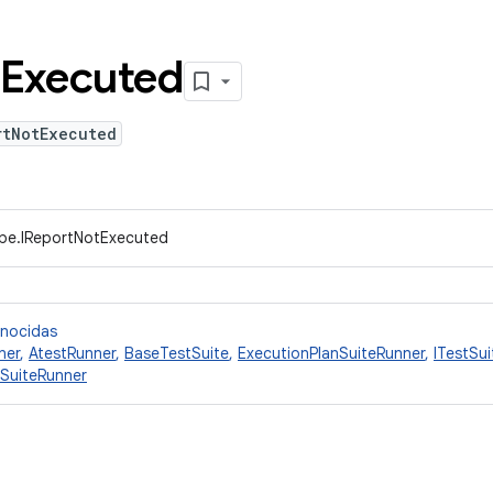
Executed
rtNotExecuted
ype.IReportNotExecuted
onocidas
ner
,
AtestRunner
,
BaseTestSuite
,
ExecutionPlanSuiteRunner
,
ITestSui
SuiteRunner