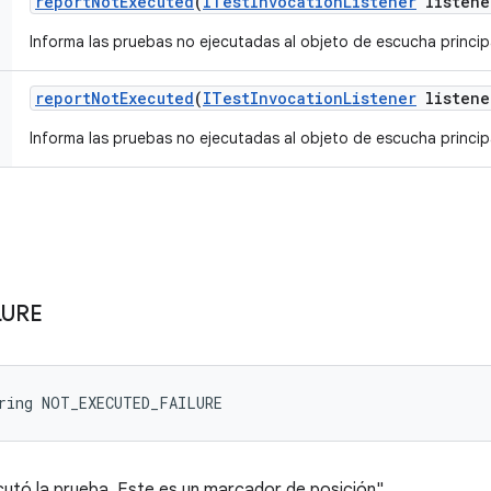
report
Not
Executed
(
ITest
Invocation
Listener
listene
Informa las pruebas no ejecutadas al objeto de escucha princi
report
Not
Executed
(
ITest
Invocation
Listener
listene
Informa las pruebas no ejecutadas al objeto de escucha princi
LURE
tring NOT_EXECUTED_FAILURE
cutó la prueba. Este es un marcador de posición".