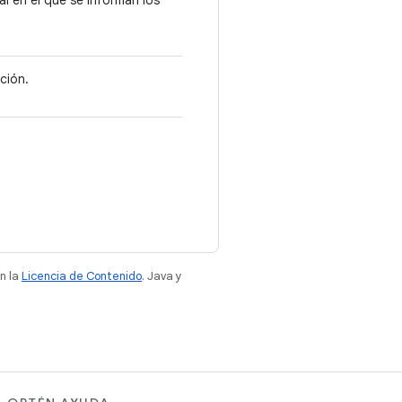
al en el que se informan los
ción.
n la
Licencia de Contenido
. Java y