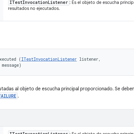
ITest
Invocation
Listener
: Es el objeto de escucha princip
resultados no ejecutados.
xecuted (
ITestInvocationListener
 listener, 

 message)
utadas al objeto de escucha principal proporcionado. Se debe
FAILURE
.
ITest
Invocation
Listener