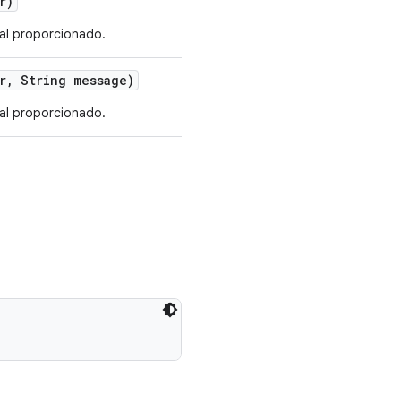
r)
pal proporcionado.
r
,
String message)
pal proporcionado.