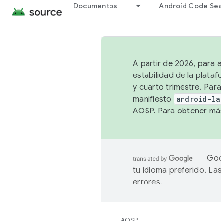
Documentos
Android Code Se
A partir de 2026, para 
estabilidad de la plata
y cuarto trimestre. Para
manifiesto
android-la
AOSP. Para obtener más
Goo
tu idioma preferido. L
errores.
AOSP