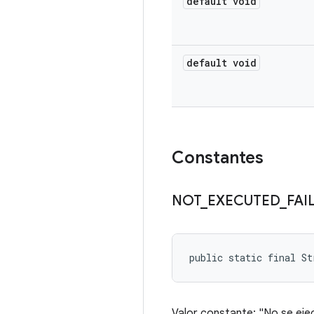
default void
default void
Constantes
NOT
_
EXECUTED
_
FAI
public static final S
Valor constante: "No se eje