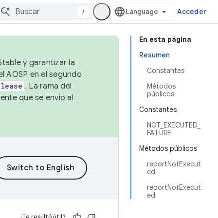
/
Acceder
En esta página
Resumen
table y garantizar la
Constantes
 el AOSP en el segundo
elease
. La rama del
Métodos
públicos
ente que se envió al
Constantes
NOT_EXECUTED_
FAILURE
Métodos públicos
reportNotExecut
ed
reportNotExecut
ed
¿Te resultó útil?