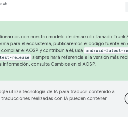
arch
alinearnos con nuestro modelo de desarrollo llamado Trunk S
forma para el ecosistema, publicaremos el código fuente en
 compilar el AOSP y contribuir a él, usa
android-latest-r
test-release
siempre hará referencia a la versión más reci
 información, consulta
Cambios en el AOSP
.
gle utiliza tecnología de IA para traducir contenido a
as traducciones realizadas con IA pueden contener