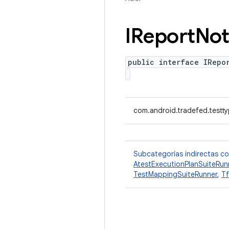
IReport
Not
public interface IRepo
com.android.tradefed.testt
Subcategorías indirectas c
AtestExecutionPlanSuiteRun
TestMappingSuiteRunner
,
Tf