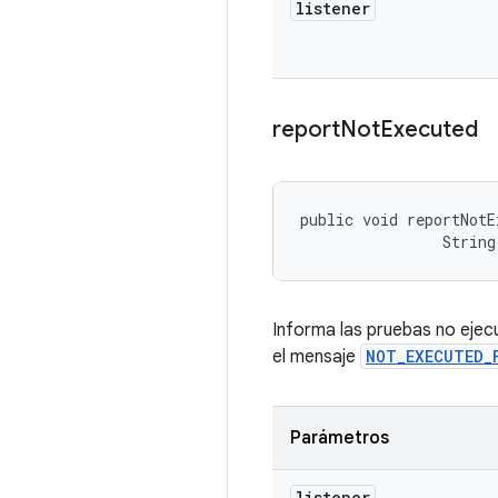
listener
report
Not
Executed
public void reportNotE
                String
Informa las pruebas no ejec
el mensaje
NOT_EXECUTED_
Parámetros
listener