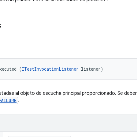
s
xecuted (
ITestInvocationListener
 listener)
utadas al objeto de escucha principal proporcionado. Se debe
FAILURE
.