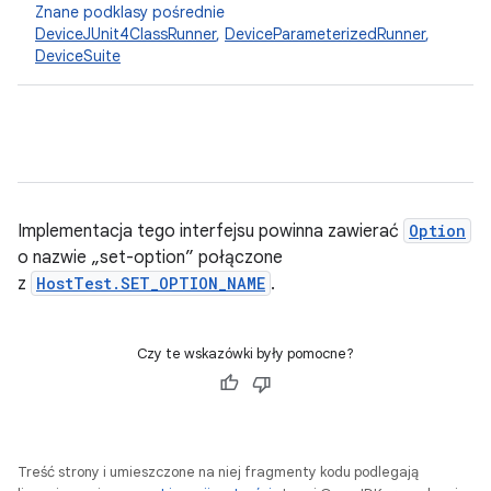
Znane podklasy pośrednie
DeviceJUnit4ClassRunner
,
DeviceParameterizedRunner
,
DeviceSuite
Implementacja tego interfejsu powinna zawierać
Option
o nazwie „set-option” połączone
z
HostTest.SET_OPTION_NAME
.
Czy te wskazówki były pomocne?
Treść strony i umieszczone na niej fragmenty kodu podlegają