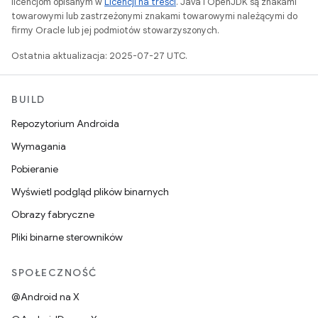
licencjom opisanym w
Licencji na treści
. Java i OpenJDK są znakami
towarowymi lub zastrzeżonymi znakami towarowymi należącymi do
firmy Oracle lub jej podmiotów stowarzyszonych.
Ostatnia aktualizacja: 2025-07-27 UTC.
BUILD
Repozytorium Androida
Wymagania
Pobieranie
Wyświetl podgląd plików binarnych
Obrazy fabryczne
Pliki binarne sterowników
SPOŁECZNOŚĆ
@Android na X