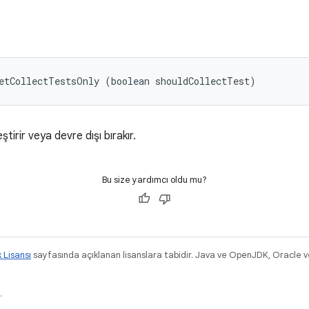
etCollectTestsOnly (boolean shouldCollectTest)
irir veya devre dışı bırakır.
Bu size yardımcı oldu mu?
k Lisansı
sayfasında açıklanan lisanslara tabidir. Java ve OpenJDK, Oracle ve/v
.