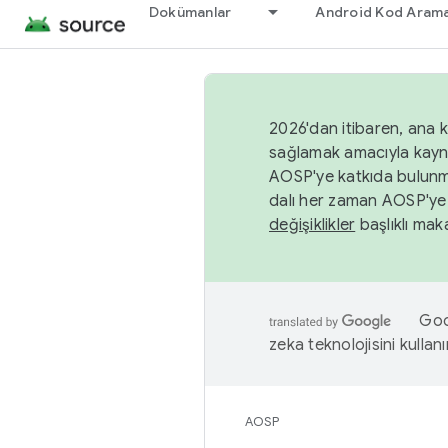
Dokümanlar
Android Kod Arama
2026'dan itibaren, ana k
sağlamak amacıyla kayn
AOSP'ye katkıda bulunm
dalı her zaman AOSP'ye 
değişiklikler
başlıklı maka
Goog
zeka teknolojisini kullanı
AOSP