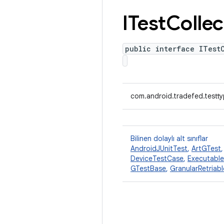
ITest
Collec
public interface ITest
com.android.tradefed.testty
Bilinen dolaylı alt sınıflar
AndroidJUnitTest
,
ArtGTest
DeviceTestCase
,
Executabl
GTestBase
,
GranularRetriab