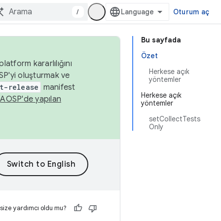
/
Oturum aç
Bu sayfada
Özet
latform kararlılığını
Herkese açık
SP'yi oluşturmak ve
yöntemler
t-release
manifest
Herkese açık
n
AOSP'de yapılan
yöntemler
setCollectTests
Only
 size yardımcı oldu mu?