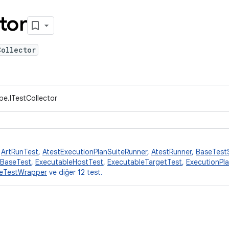
tor
Collector
pe.ITestCollector
,
ArtRunTest
,
AtestExecutionPlanSuiteRunner
,
AtestRunner
,
BaseTest
eBaseTest
,
ExecutableHostTest
,
ExecutableTargetTest
,
ExecutionPl
leTestWrapper
ve diğer 12 test.