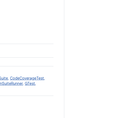
Suite
,
CodeCoverageTest
,
anSuiteRunner
,
GTest
,