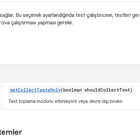
sağlar. Bu seçenek ayarlandığında test çalıştırıcının, testleri 
rova çalıştırması yapması gerekir.
set
Collect
Tests
Only
(boolean should
Collect
Test)
Test toplama modunu etkinleştirir veya devre dışı bırakır.
temler