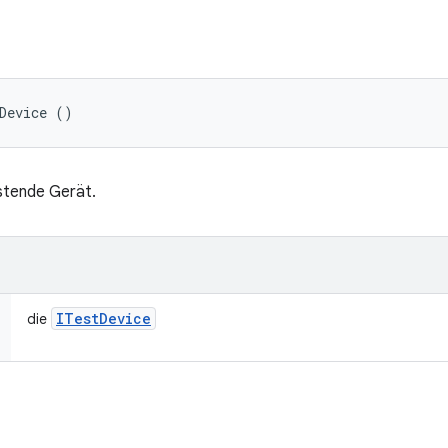
Device ()
stende Gerät.
ITest
Device
die