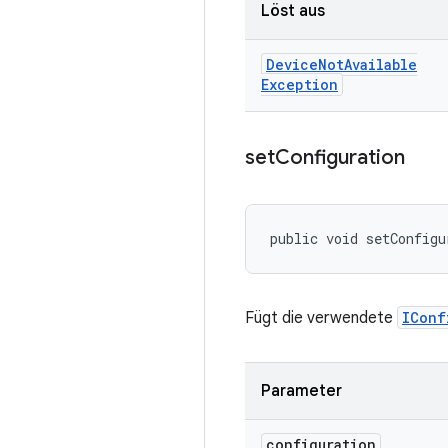
Löst aus
Device
Not
Available
Exception
set
Configuration
public void setConfigu
Fügt die verwendete
IConf
Parameter
configuration