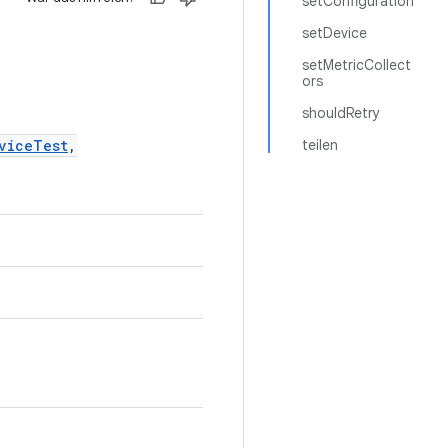
setConfiguration
setDevice
setMetricCollect
ors
shouldRetry
viceTest
,
teilen