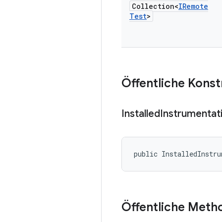
Collection<
IRemote
Test
>
Öffentliche Kons
Installed
Instrumentat
public InstalledInstr
Öffentliche Meth