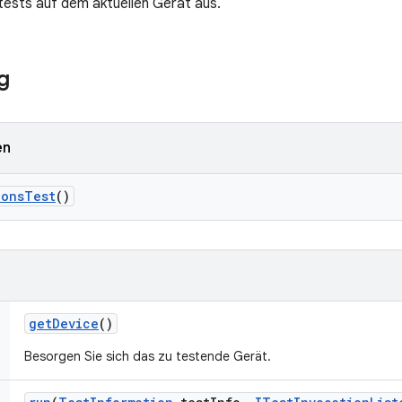
tests auf dem aktuellen Gerät aus.
g
en
ions
Test
()
get
Device
()
Besorgen Sie sich das zu testende Gerät.