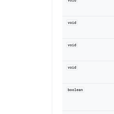
void
void
void
void
boolean