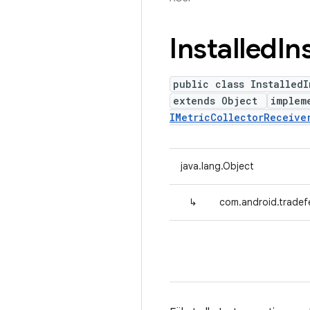
Installed
In
public class InstalledI
extends Object
implem
IMetricCollectorReceive
java.lang.Object
↳
com.android.tradefe