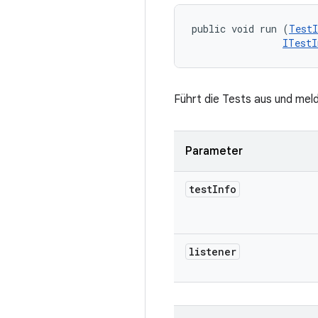
public void run (
TestI
ITestI
Führt die Tests aus und meld
Parameter
test
Info
listener