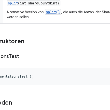
split
(int shard
Count
Hint)
split()
Alternative Version von
, die auch die Anzahl der Shar
werden sollen.
truktoren
ions
Test
umentationsTest ()
oden