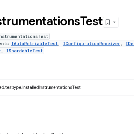
strumentations
Test
nstrumentationsTest
ents
IAutoRetriableTest
,
IConfigurationReceiver
,
IDe
r
,
IShardableTest
d.testtype.InstalledInstrumentationsTest