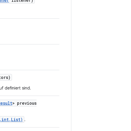
ener
listener)
tors)
f definiert sind.
Result
> previous
,int,List)
.