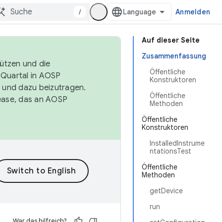
/
Anmelden
Auf dieser Seite
Zusammenfassung
tützen und die
Öffentliche
. Quartal in AOSP
Konstruktoren
 und dazu beizutragen.
Öffentliche
ease, das an AOSP
Methoden
Öffentliche
Konstruktoren
InstalledInstrume
ntationsTest
Öffentliche
Methoden
getDevice
run
War das hilfreich?