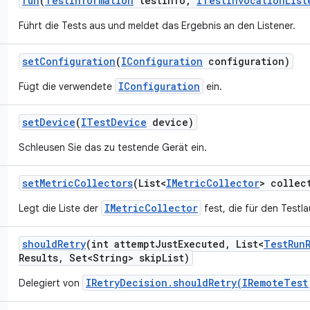
run
(
Test
Information
test
Info
,
ITest
Invocation
List
Führt die Tests aus und meldet das Ergebnis an den Listener.
set
Configuration
(
IConfiguration
configuration)
IConfiguration
Fügt die verwendete
ein.
set
Device
(
ITest
Device
device)
Schleusen Sie das zu testende Gerät ein.
set
Metric
Collectors
(List<
IMetric
Collector
> collec
IMetricCollector
Legt die Liste der
fest, die für den Testlau
should
Retry
(int attempt
Just
Executed
,
List<
Test
Run
Results
,
Set<String> skip
List)
IRetryDecision.shouldRetry(IRemoteTest
Delegiert von