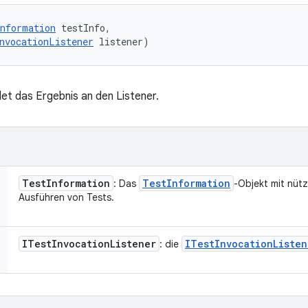
nformation
 testInfo, 

nvocationListener
 listener)
et das Ergebnis an den Listener.
Test
Information
Test
Information
: Das
-Objekt mit nüt
Ausführen von Tests.
ITest
Invocation
Listener
ITest
Invocation
Listen
: die