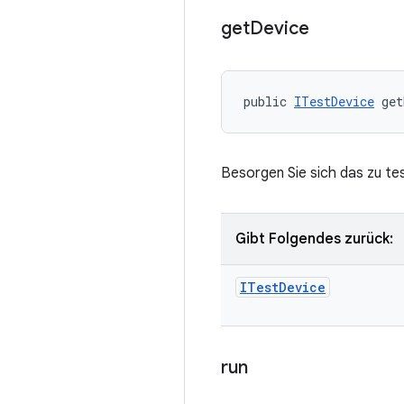
get
Device
public 
ITestDevice
 get
Besorgen Sie sich das zu te
Gibt Folgendes zurück:
ITest
Device
run