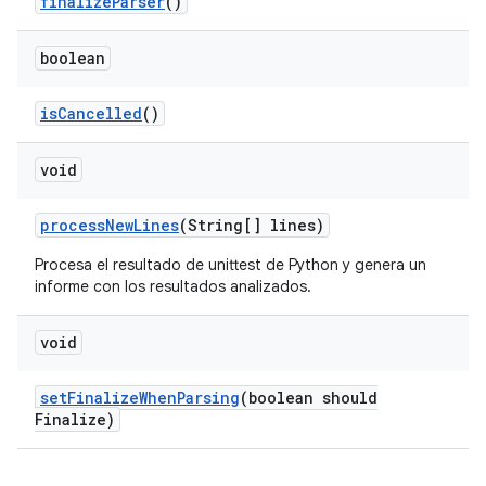
finalize
Parser
()
boolean
is
Cancelled
()
void
process
New
Lines
(String[] lines)
Procesa el resultado de unittest de Python y genera un
informe con los resultados analizados.
void
set
Finalize
When
Parsing
(boolean should
Finalize)