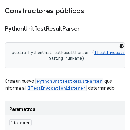
Constructores públicos
Python
Unit
Test
Result
Parser
public PythonUnitTestResultParser (
ITestInvocation
                String runName)
Crea un nuevo
PythonUnitTestResultParser
que
informa al
ITestInvocationListener
determinado.
Parámetros
listener