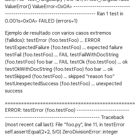
ValueError() ValueError<0x0A> ---------------------------
------------------------------------------- Ran 1 test in
0.001s<0x0A> FAILED (errors=1)
Ejemplo de resultado con varios casos extremos
(fallidos): testError (foo.testFoo) … ERROR
testExpectedFailure (foo.testFoo) … expected failure
testFail (foo.testFoo) … FAIL testFailWithDocString
(foo.testFoo) foo bar … FAIL testOk (foo.testFoo) … ok
testOkWithDocString (foo.testFoo) foo bar … ok
testSkipped (foo.testFoo) … skipped "reason foo"
testUnexpectedSuccess (foo.testFoo) … unexpected
success
================================================
ERROR: testError (foo.testFoo) -------------------------
--------------------------------------------- Traceback
(most recent call last): File "foo.py", line 11, in testError
self.assertEqual(2+2, 5/0) ZeroDivisionError: integer