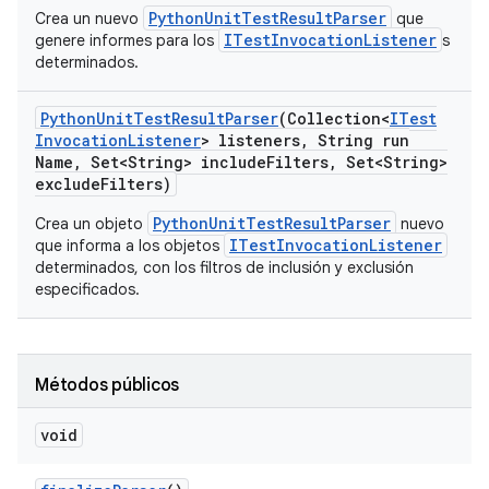
PythonUnitTestResultParser
Crea un nuevo
que
ITestInvocationListener
genere informes para los
s
determinados.
Python
Unit
Test
Result
Parser
(Collection<
ITest
Invocation
Listener
> listeners
,
String run
Name
,
Set<String> include
Filters
,
Set<String>
exclude
Filters)
PythonUnitTestResultParser
Crea un objeto
nuevo
ITestInvocationListener
que informa a los objetos
determinados, con los filtros de inclusión y exclusión
especificados.
Métodos públicos
void