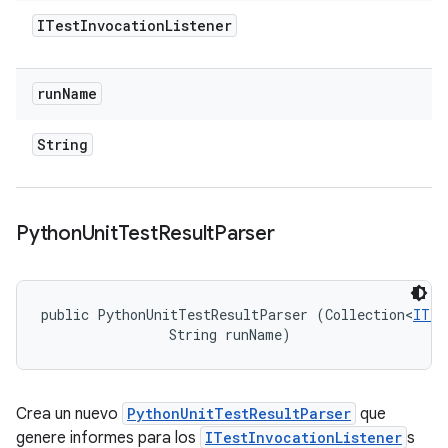
ITest
Invocation
Listener
run
Name
String
Python
Unit
Test
Result
Parser
public PythonUnitTestResultParser (Collection<
ITes
                String runName)
Crea un nuevo
PythonUnitTestResultParser
que
genere informes para los
ITestInvocationListener
s