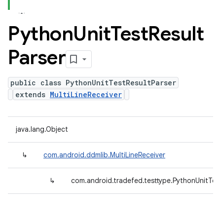
Python
Unit
Test
Result
Parser
public class PythonUnitTestResultParser
extends
MultiLineReceiver
java.lang.Object
↳
com.android.ddmlib.MultiLineReceiver
↳
com.android.tradefed.testtype.PythonUnitTes