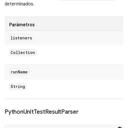
determinados.
Parámetros
listeners
Collection
run
Name
String
Python
Unit
Test
Result
Parser