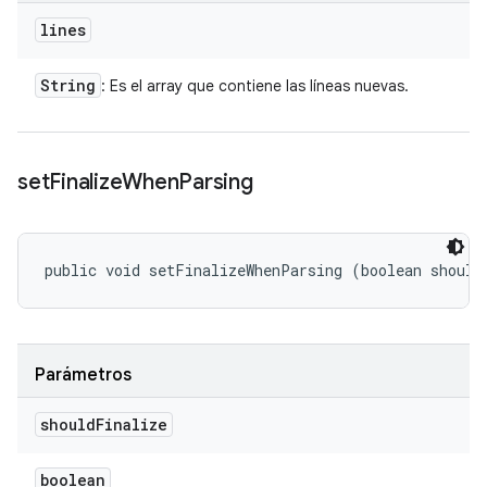
lines
String
: Es el array que contiene las líneas nuevas.
set
Finalize
When
Parsing
public void setFinalizeWhenParsing (boolean should
Parámetros
should
Finalize
boolean