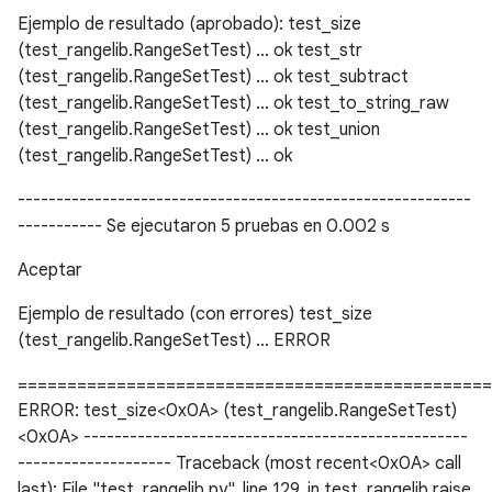
Ejemplo de resultado (aprobado): test_size
(test_rangelib.RangeSetTest) ... ok test_str
(test_rangelib.RangeSetTest) ... ok test_subtract
(test_rangelib.RangeSetTest) ... ok test_to_string_raw
(test_rangelib.RangeSetTest) ... ok test_union
(test_rangelib.RangeSetTest) ... ok
-----------------------------------------------------------
----------- Se ejecutaron 5 pruebas en 0.002 s
Aceptar
Ejemplo de resultado (con errores) test_size
(test_rangelib.RangeSetTest) … ERROR
================================================
ERROR: test_size<0x0A> (test_rangelib.RangeSetTest)
<0x0A> --------------------------------------------------
-------------------- Traceback (most recent<0x0A> call
last): File "test_rangelib.py", line 129, in test_rangelib raise