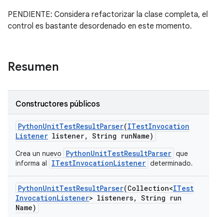
PENDIENTE: Considera refactorizar la clase completa, el
control es bastante desordenado en este momento.
Resumen
Constructores públicos
Python
Unit
Test
Result
Parser
(
ITest
Invocation
Listener
listener
,
String run
Name)
PythonUnitTestResultParser
Crea un nuevo
que
ITestInvocationListener
informa al
determinado.
Python
Unit
Test
Result
Parser
(Collection<
ITest
Invocation
Listener
> listeners
,
String run
Name)