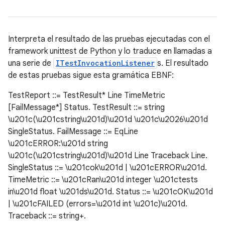
Interpreta el resultado de las pruebas ejecutadas con el
framework unittest de Python y lo traduce en llamadas a
una serie de
ITestInvocationListener
s. El resultado
de estas pruebas sigue esta gramática EBNF:
TestReport ::= TestResult* Line TimeMetric
[FailMessage*] Status. TestResult ::= string
\u201c(\u201cstring\u201d)\u201d \u201c\u2026\u201d
SingleStatus. FailMessage ::= EqLine
\u201cERROR:\u201d string
\u201c(\u201cstring\u201d)\u201d Line Traceback Line.
SingleStatus ::= \u201cok\u201d | \u201cERROR\u201d.
TimeMetric ::= \u201cRan\u201d integer \u201ctests
in\u201d float \u201ds\u201d. Status ::= \u201cOK\u201d
| \u201cFAILED (errors=\u201d int \u201c)\u201d.
Traceback ::= string+.