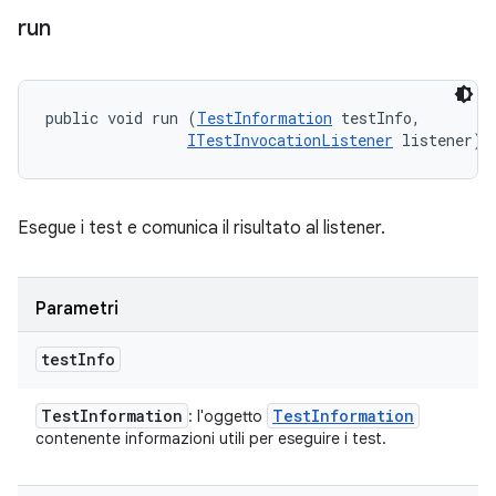
run
public void run (
TestInformation
 testInfo, 

ITestInvocationListener
 listener)
Esegue i test e comunica il risultato al listener.
Parametri
test
Info
Test
Information
Test
Information
: l'oggetto
contenente informazioni utili per eseguire i test.