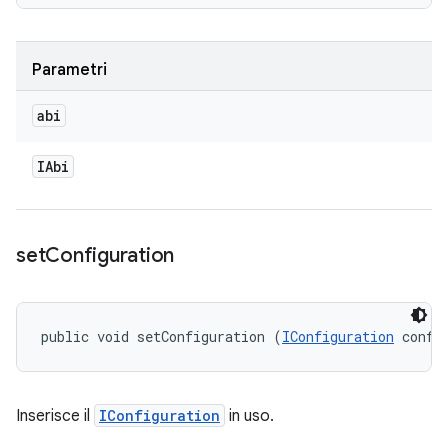
Parametri
abi
IAbi
set
Configuration
public void setConfiguration (
IConfiguration
 confi
Inserisce il
IConfiguration
in uso.