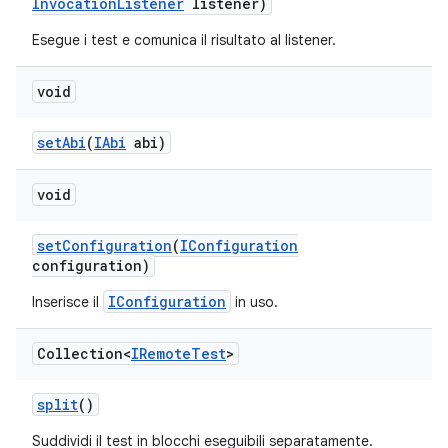
Invocation
Listener
listener)
Esegue i test e comunica il risultato al listener.
void
set
Abi
(
IAbi
abi)
void
set
Configuration
(
IConfiguration
configuration)
IConfiguration
Inserisce il
in uso.
Collection<
IRemote
Test
>
split
()
Suddividi il test in blocchi eseguibili separatamente.