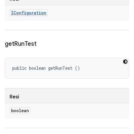
IConfiguration
get
Run
Test
public boolean getRunTest ()
Resi
boolean