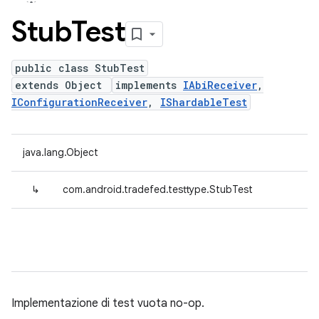
Stub
Test
public class StubTest
extends Object
implements
IAbiReceiver
,
IConfigurationReceiver
,
IShardableTest
java.lang.Object
↳
com.android.tradefed.testtype.StubTest
Implementazione di test vuota no-op.