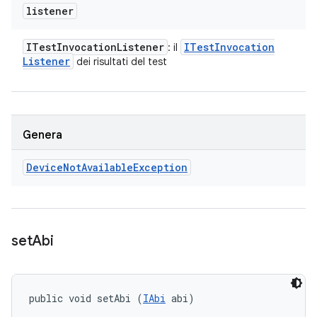
listener
ITest
Invocation
Listener
ITest
Invocation
: il
Listener
dei risultati del test
Genera
Device
Not
Available
Exception
set
Abi
public void setAbi (
IAbi
 abi)