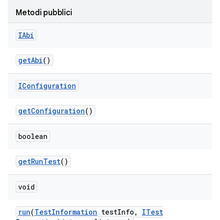
Metodi pubblici
IAbi
get
Abi
()
IConfiguration
get
Configuration
()
boolean
get
Run
Test
()
void
run
(
Test
Information
test
Info
,
ITest