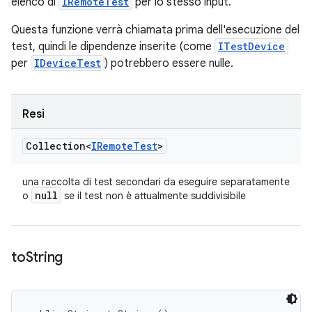
elenco di
IRemoteTest
per lo stesso input.
Questa funzione verrà chiamata prima dell'esecuzione del
test, quindi le dipendenze inserite (come
ITestDevice
per
IDeviceTest
) potrebbero essere nulle.
Resi
Collection<
IRemote
Test
>
una raccolta di test secondari da eseguire separatamente
null
o
se il test non è attualmente suddivisibile
to
String