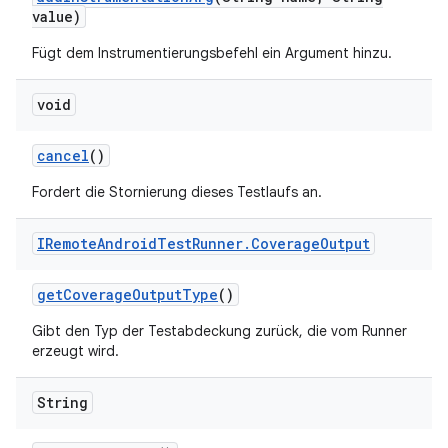
value)
Fügt dem Instrumentierungsbefehl ein Argument hinzu.
void
cancel
()
Fordert die Stornierung dieses Testlaufs an.
IRemote
Android
Test
Runner
.
Coverage
Output
get
Coverage
Output
Type
()
Gibt den Typ der Testabdeckung zurück, die vom Runner
erzeugt wird.
String