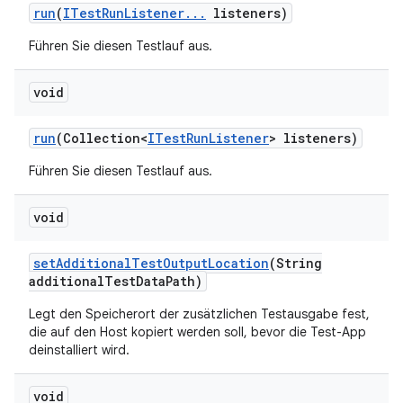
run
(
ITest
Run
Listener
.
.
.
listeners)
Führen Sie diesen Testlauf aus.
void
run
(Collection<
ITest
Run
Listener
> listeners)
Führen Sie diesen Testlauf aus.
void
set
Additional
Test
Output
Location
(String
additional
Test
Data
Path)
Legt den Speicherort der zusätzlichen Testausgabe fest,
die auf den Host kopiert werden soll, bevor die Test-App
deinstalliert wird.
void