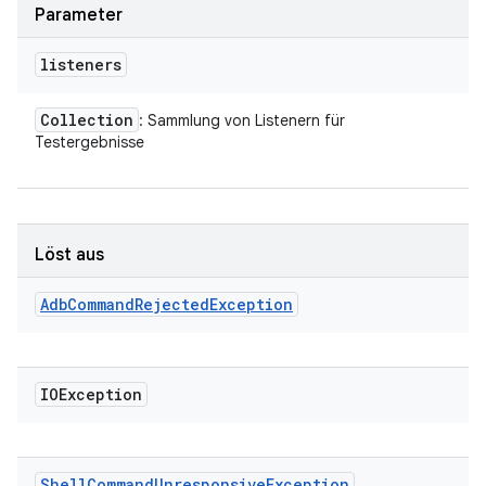
Parameter
listeners
Collection
: Sammlung von Listenern für
Testergebnisse
Löst aus
Adb
Command
Rejected
Exception
IOException
Shell
Command
Unresponsive
Exception