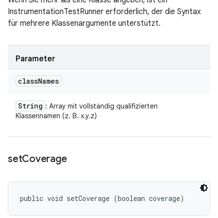
Wenn Sie mehr als eine Klasse angeben, ist ein
InstrumentationTestRunner erforderlich, der die Syntax
für mehrere Klassenargumente unterstützt.
Parameter
class
Names
String
: Array mit vollständig qualifizierten
Klassennamen (z. B. x.y.z)
set
Coverage
public void setCoverage (boolean coverage)