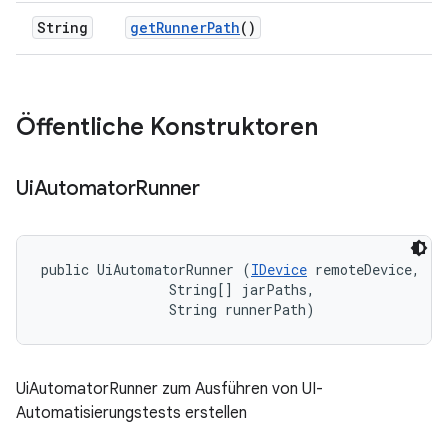
String
get
Runner
Path
()
Öffentliche Konstruktoren
Ui
Automator
Runner
public UiAutomatorRunner (
IDevice
 remoteDevice, 

                String[] jarPaths, 

                String runnerPath)
UiAutomatorRunner zum Ausführen von UI-
Automatisierungstests erstellen