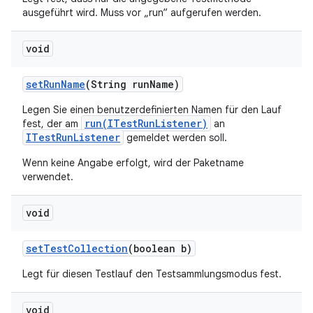
ausgeführt wird. Muss vor „run“ aufgerufen werden.
void
set
Run
Name
(String run
Name)
Legen Sie einen benutzerdefinierten Namen für den Lauf
run(ITestRunListener)
fest, der am
an
ITestRunListener
gemeldet werden soll.
Wenn keine Angabe erfolgt, wird der Paketname
verwendet.
void
set
Test
Collection
(boolean b)
Legt für diesen Testlauf den Testsammlungsmodus fest.
void