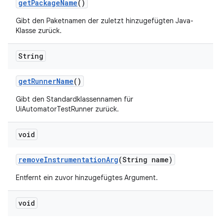
get
Package
Name
()
Gibt den Paketnamen der zuletzt hinzugefügten Java-
Klasse zurück.
String
get
Runner
Name
()
Gibt den Standardklassennamen für
UiAutomatorTestRunner zurück.
void
remove
Instrumentation
Arg
(String name)
Entfernt ein zuvor hinzugefügtes Argument.
void