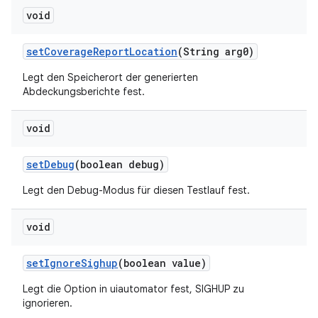
void
set
Coverage
Report
Location
(String arg0)
Legt den Speicherort der generierten
Abdeckungsberichte fest.
void
set
Debug
(boolean debug)
Legt den Debug-Modus für diesen Testlauf fest.
void
set
Ignore
Sighup
(boolean value)
Legt die Option in uiautomator fest, SIGHUP zu
ignorieren.