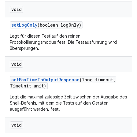
void
set
Log
Only
(boolean log
Only)
Legt für diesen Testlauf den reinen
Protokollierungsmodus fest. Die Testausführung wird
übersprungen.
void
set
Max
Time
To
Output
Response
(long timeout
,
Time
Unit unit)
Legt die maximal zulässige Zeit zwischen der Ausgabe des
Shell-Befehls, mit dem die Tests auf den Geräten
ausgeführt werden, fest.
void