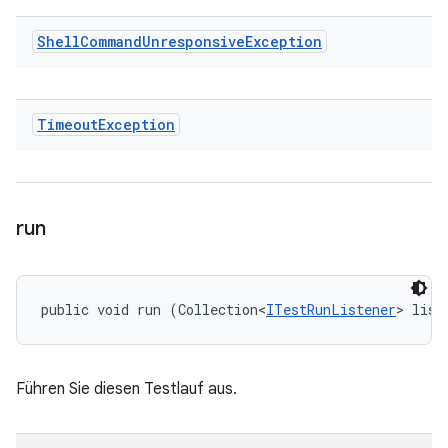
Shell
Command
Unresponsive
Exception
Timeout
Exception
run
public void run (Collection<
ITestRunListener
> list
Führen Sie diesen Testlauf aus.