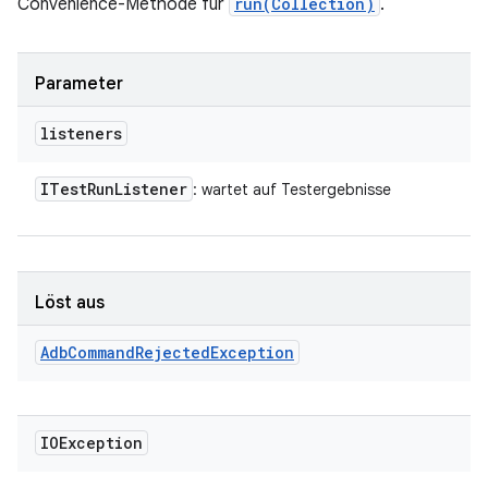
Convenience-Methode für
run(Collection)
.
Parameter
listeners
ITest
Run
Listener
: wartet auf Testergebnisse
Löst aus
Adb
Command
Rejected
Exception
IOException