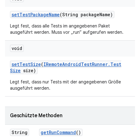
set
Test
Package
Name
(String package
Name)
Legt fest, dass alle Tests im angegebenen Paket
ausgeführt werden. Muss vor „run“ aufgerufen werden.
void
set
Test
Size
(
IRemote
Android
Test
Runner
.
Test
Size
size)
Legt fest, dass nur Tests mit der angegebenen Größe
ausgeführt werden.
Geschützte Methoden
String
get
Run
Command
()