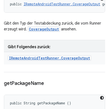
public 
IRemoteAndroidTestRunner.CoverageOutput
 get
Gibt den Typ der Testabdeckung zurück, die vom Runner
erzeugt wird.
CoverageOutput
ansehen.
Gibt Folgendes zurück:
IRemote
Android
Test
Runner
.
Coverage
Output
get
Package
Name
public String getPackageName ()