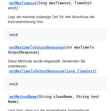
set
Max
Timeout
(long max
Timeout
,
Time
Unit
unit)
Legt die maximal zulässige Zeit für den Abschluss der
Instrumentierung fest.
void
set
Maxtime
To
Output
Response
(int max
Time
To
Output
Response)
Diese Methode wurde eingestellt. Verwenden Sie
stattdessen
setMaxTimeToOutputResponse(long,TimeUnit)
.
void
set
Method
Name
(String class
Name
,
String test
Name)
Legt fest, dass nur die angegebene Testmethode