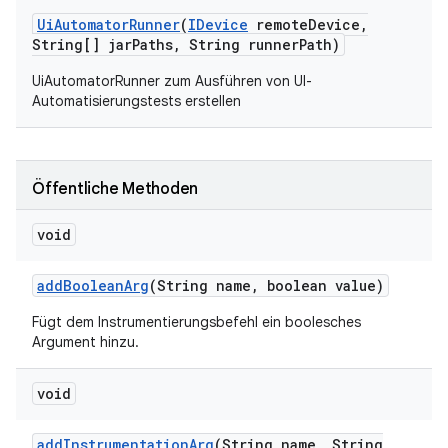
Ui
Automator
Runner
(
IDevice
remote
Device
,
String[] jar
Paths
,
String runner
Path)
UiAutomatorRunner zum Ausführen von UI-
Automatisierungstests erstellen
Öffentliche Methoden
void
add
Boolean
Arg
(String name
,
boolean value)
Fügt dem Instrumentierungsbefehl ein boolesches
Argument hinzu.
void
add
Instrumentation
Arg
(String name
,
String