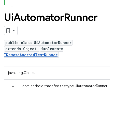
Ui
Automator
Runner
public class UiAutomatorRunner
extends Object
implements
IRemoteAndroidTestRunner
java.lang.Object
↳
com.android.tradefed.testtype.UiAutomatorRunner