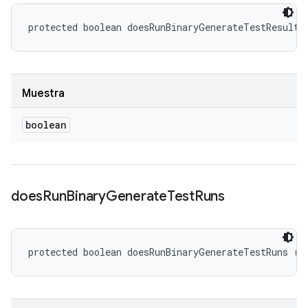
protected boolean doesRunBinaryGenerateTestResults
Muestra
boolean
does
Run
Binary
Generate
Test
Runs
protected boolean doesRunBinaryGenerateTestRuns ()