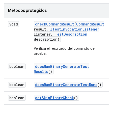
Métodos protegidos
void
check
Command
Result
(
Command
Result
result
,
ITest
Invocation
Listener
listener
,
Test
Description
description)
Verifica el resultado del comando de
prueba.
boolean
does
Run
Binary
Generate
Test
Results
()
boolean
does
Run
Binary
Generate
Test
Runs
()
boolean
get
Skip
Binary
Check
()