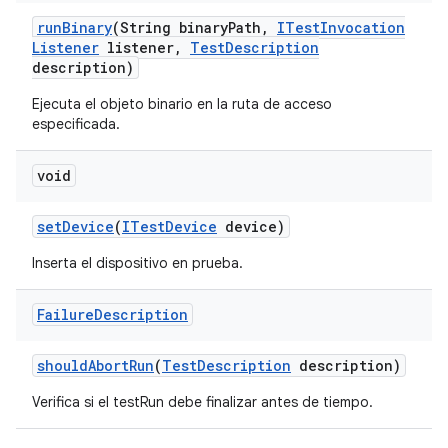
run
Binary
(String binary
Path
,
ITest
Invocation
Listener
listener
,
Test
Description
description)
Ejecuta el objeto binario en la ruta de acceso
especificada.
void
set
Device
(
ITest
Device
device)
Inserta el dispositivo en prueba.
Failure
Description
should
Abort
Run
(
Test
Description
description)
Verifica si el testRun debe finalizar antes de tiempo.