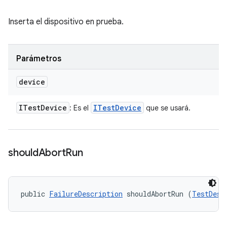
Inserta el dispositivo en prueba.
Parámetros
device
ITest
Device
ITest
Device
: Es el
que se usará.
should
Abort
Run
public 
FailureDescription
 shouldAbortRun (
TestDesc