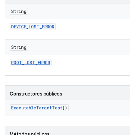
String
DEVICE
_
LOST
_
ERROR
String
ROOT
_
LOST
_
ERROR
Constructores públicos
Executable
Target
Test
()
Métodos públicos