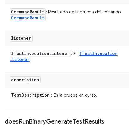
Command
Result
: Resultado de la prueba del comando
Command
Result
listener
ITest
Invocation
Listener
ITest
Invocation
: El
Listener
description
Test
Description
: Es la prueba en curso.
does
Run
Binary
Generate
Test
Results