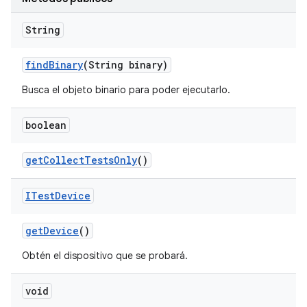
String
find
Binary
(String binary)
Busca el objeto binario para poder ejecutarlo.
boolean
get
Collect
Tests
Only
()
ITest
Device
get
Device
()
Obtén el dispositivo que se probará.
void