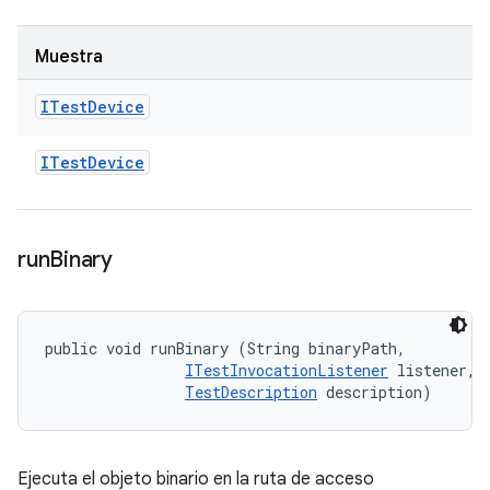
Muestra
ITest
Device
ITest
Device
run
Binary
public void runBinary (String binaryPath, 

ITestInvocationListener
 listener, 

TestDescription
 description)
Ejecuta el objeto binario en la ruta de acceso