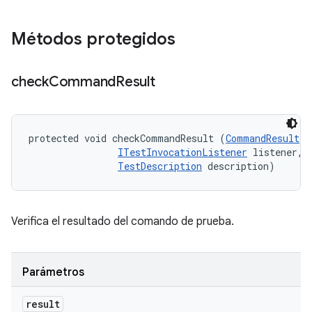
Métodos protegidos
check
Command
Result
protected void checkCommandResult (
CommandResult
 r
ITestInvocationListener
 listener, 

TestDescription
 description)
Verifica el resultado del comando de prueba.
Parámetros
result