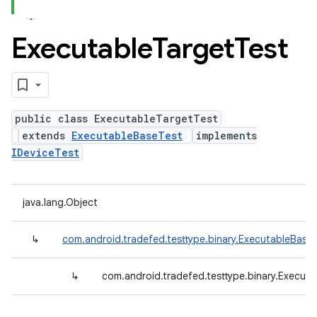
Executable
Target
Test
public class ExecutableTargetTest
extends
ExecutableBaseTest
implements
IDeviceTest
java.lang.Object
↳
com.android.tradefed.testtype.binary.ExecutableBase
↳
com.android.tradefed.testtype.binary.Execut