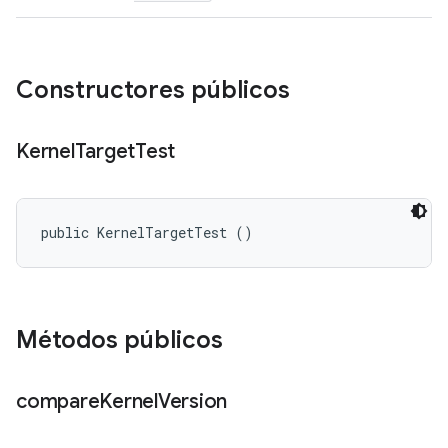
Constructores públicos
Kernel
Target
Test
public KernelTargetTest ()
Métodos públicos
compare
Kernel
Version