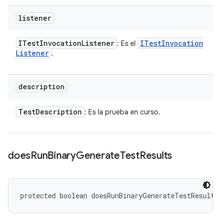
listener
ITest
Invocation
Listener
ITest
Invocation
: Es el
Listener
.
description
Test
Description
: Es la prueba en curso.
does
Run
Binary
Generate
Test
Results
protected boolean doesRunBinaryGenerateTestResults