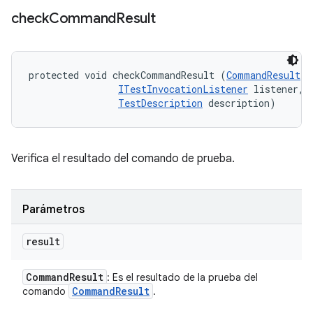
check
Command
Result
protected void checkCommandResult (
CommandResult
 r
ITestInvocationListener
 listener, 

TestDescription
 description)
Verifica el resultado del comando de prueba.
Parámetros
result
Command
Result
: Es el resultado de la prueba del
Command
Result
comando
.