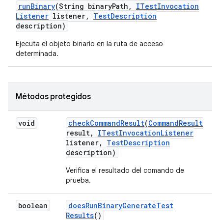
run
Binary
(String binary
Path
,
ITest
Invocation
Listener
listener
,
Test
Description
description)
Ejecuta el objeto binario en la ruta de acceso
determinada.
Métodos protegidos
void
check
Command
Result
(
Command
Result
result
,
ITest
Invocation
Listener
listener
,
Test
Description
description)
Verifica el resultado del comando de
prueba.
boolean
does
Run
Binary
Generate
Test
Results
()