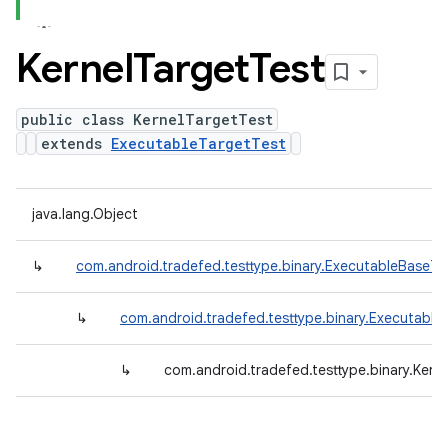
Kernel
Target
Test
public class KernelTargetTest
extends
ExecutableTargetTest
java.lang.Object
↳
com.android.tradefed.testtype.binary.ExecutableBaseTe
↳
com.android.tradefed.testtype.binary.Executable
↳
com.android.tradefed.testtype.binary.Kern