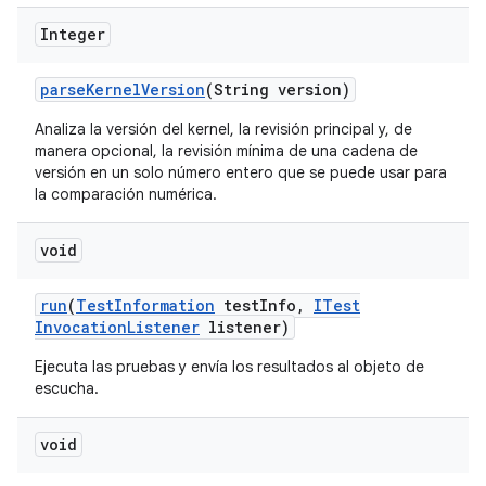
Integer
parse
Kernel
Version
(String version)
Analiza la versión del kernel, la revisión principal y, de
manera opcional, la revisión mínima de una cadena de
versión en un solo número entero que se puede usar para
la comparación numérica.
void
run
(
Test
Information
test
Info
,
ITest
Invocation
Listener
listener)
Ejecuta las pruebas y envía los resultados al objeto de
escucha.
void