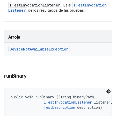
ITest
Invocation
Listener
ITest
Invocation
: Es el
Listener
de los resultados de las pruebas.
Arroja
Device
Not
Available
Exception
run
Binary
public void runBinary (String binaryPath, 

ITestInvocationListener
 listener, 

TestDescription
 description)