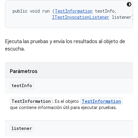
public void run (
TestInformation
 testInfo, 

ITestInvocationListener
 listener)
Ejecuta las pruebas y envía los resultados al objeto de
escucha.
Parámetros
test
Info
Test
Information
Test
Information
: Es el objeto
que contiene información útil para ejecutar pruebas.
listener