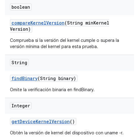
boolean
compare
Kernel
Version
(String min
Kernel
Version)
Comprueba si la versión del kernel cumple o supera la
versión mínima del kernel para esta prueba.
String
find
Binary
(String binary)
Omite la verificación binaria en findBinary.
Integer
get
Device
Kernel
Version
()
Obtén la versión de kernel del dispositivo con uname -r.