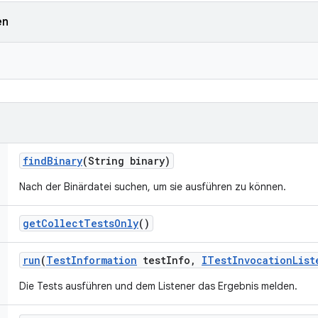
en
find
Binary
(String binary)
Nach der Binärdatei suchen, um sie ausführen zu können.
get
Collect
Tests
Only
()
run
(
Test
Information
test
Info
,
ITest
Invocation
List
Die Tests ausführen und dem Listener das Ergebnis melden.