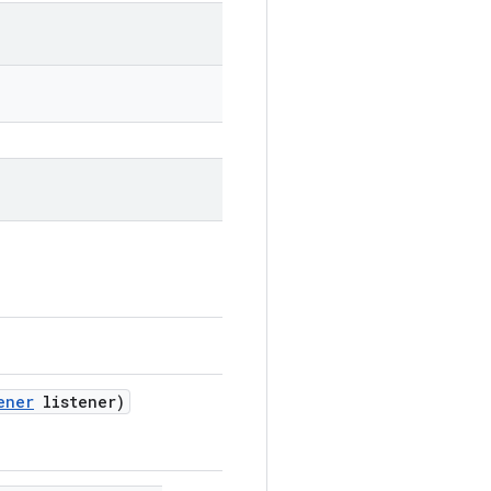
ener
listener)