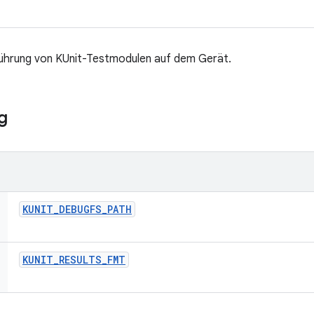
führung von KUnit-Testmodulen auf dem Gerät.
g
KUNIT
_
DEBUGFS
_
PATH
KUNIT
_
RESULTS
_
FMT