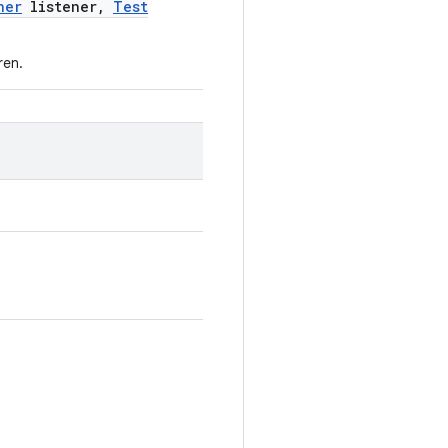
ner
listener
,
Test
ren.