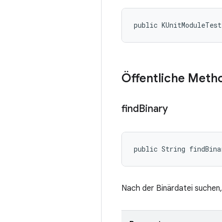
public KUnitModuleTes
Öffentliche Meth
find
Binary
public String findBina
Nach der Binärdatei suchen,