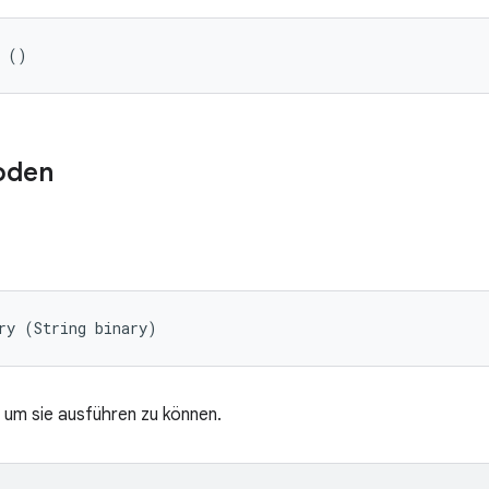
t ()
oden
ry (String binary)
 um sie ausführen zu können.