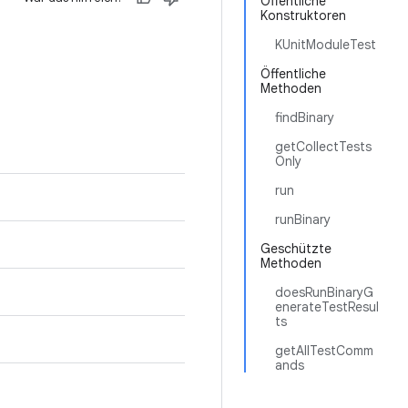
Öffentliche
Konstruktoren
KUnitModuleTest
Öffentliche
Methoden
findBinary
getCollectTests
Only
run
runBinary
Geschützte
Methoden
doesRunBinaryG
enerateTestResul
ts
getAllTestComm
ands