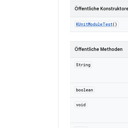
Öffentliche Konstruktor
KUnit
Module
Test
()
Öffentliche Methoden
String
boolean
void