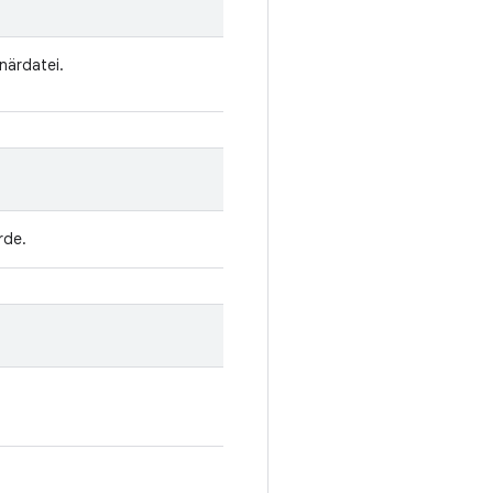
närdatei.
rde.