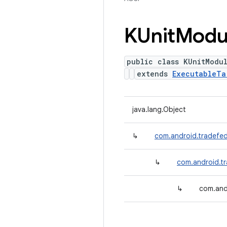
KUnit
Modu
public class KUnitModu
extends
ExecutableTa
java.lang.Object
↳
com.android.tradefed
↳
com.android.tr
↳
com.and