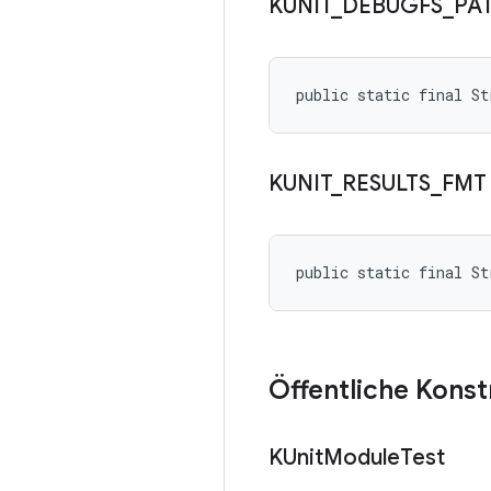
KUNIT
_
DEBUGFS
_
PA
public static final S
KUNIT
_
RESULTS
_
FMT
public static final S
Öffentliche Kons
KUnit
Module
Test