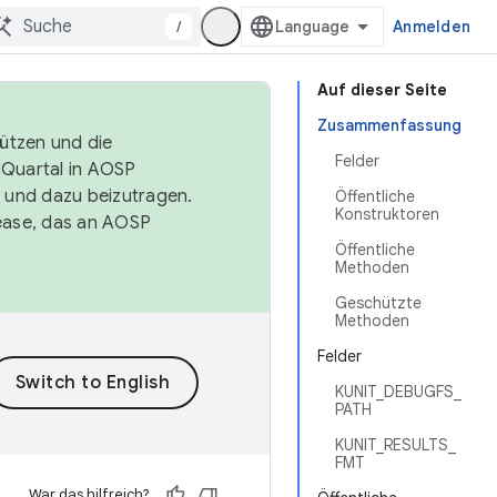
/
Anmelden
Auf dieser Seite
Zusammenfassung
tützen und die
Felder
. Quartal in AOSP
 und dazu beizutragen.
Öffentliche
Konstruktoren
ease, das an AOSP
Öffentliche
Methoden
Geschützte
Methoden
Felder
KUNIT_DEBUGFS_
PATH
KUNIT_RESULTS_
FMT
War das hilfreich?