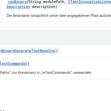
run
Binary
(String module
Path
,
ITest
Invocation
Liste
Description
description)
Die Binärdatei tatsächlich unter dem angegebenen Pfad ausfüh
n
Binary
Generate
Test
Results
()
Test
Commands
()
yPaths“ zur Konsistenz in „mTestCommands“ umwandeln.