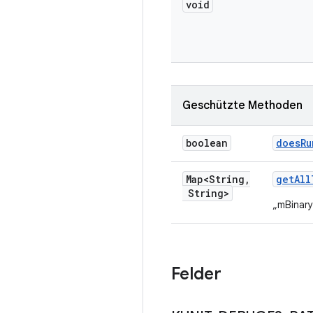
void
Geschützte Methoden
boolean
does
Ru
Map<String
,
get
All
String>
„mBinar
Felder