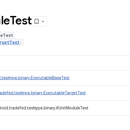
le
Test
leTest
rgetTest
.testtype.binary.ExecutableBaseTest
adefed.testtype.binary.ExecutableTargetTest
roid.tradefed.testtype.binary.KUnitModuleTest