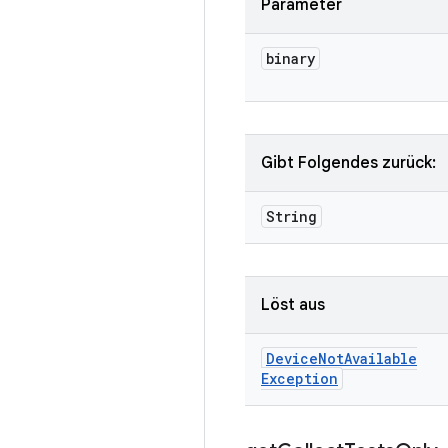
Parameter
binary
Gibt Folgendes zurück:
String
Löst aus
Device
Not
Available
Exception