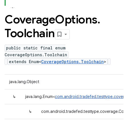
Coverage
Options
.
Toolchain
public static final enum
CoverageOptions.Toolchain
extends Enum<
CoverageOptions.Toolchain
>
java.lang.Object
↳
java.lang.Enum<
com.android.tradefed.testtype.covera
↳
com.android.tradefed.testtype.coverage.Cov