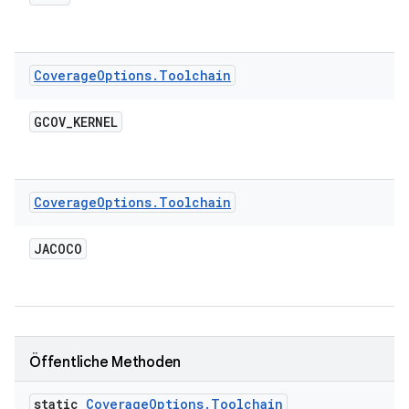
Coverage
Options
.
Toolchain
GCOV
_
KERNEL
Coverage
Options
.
Toolchain
JACOCO
Öffentliche Methoden
static
Coverage
Options
.
Toolchain