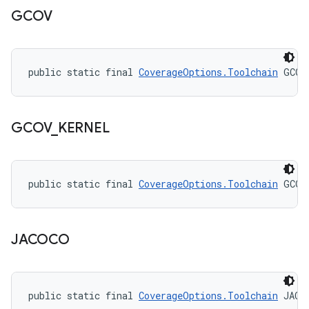
GCOV
public static final 
CoverageOptions.Toolchain
 GCOV
GCOV
_
KERNEL
public static final 
CoverageOptions.Toolchain
 GCOV
JACOCO
public static final 
CoverageOptions.Toolchain
 JACO