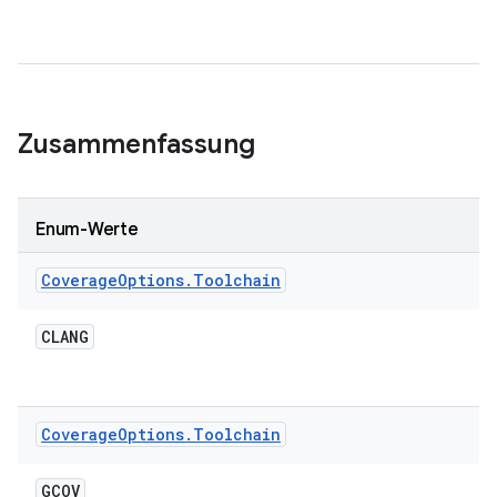
Zusammenfassung
Enum-Werte
Coverage
Options
.
Toolchain
CLANG
Coverage
Options
.
Toolchain
GCOV