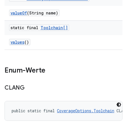
value
Of
(String name)
static final
Toolchain[]
values
()
Enum-Werte
CLANG
public static final 
CoverageOptions.Toolchain
 CLAN