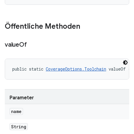
Öffentliche Methoden
value
Of
public static 
CoverageOptions.Toolchain
 valueOf (S
Parameter
name
String