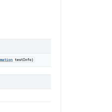
rmation
test
Info)