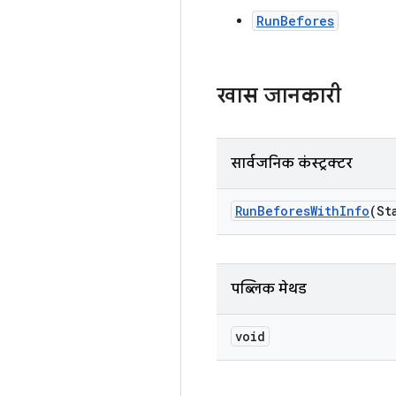
RunBefores
खास जानकारी
सार्वजनिक कंस्ट्रक्टर
Run
Befores
With
Info
(St
पब्लिक मेथड
void