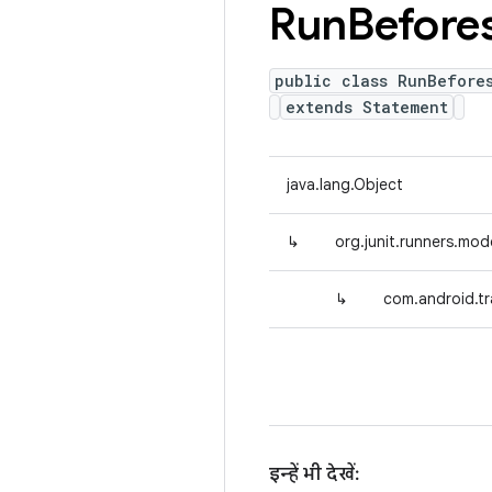
Run
Before
public class RunBefore
extends Statement
java.lang.Object
↳
org.junit.runners.mo
↳
com.android.tr
इन्हें भी देखें: