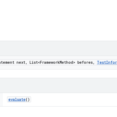
atement next
,
List<Framework
Method> befores
,
Test
Info
evaluate
()