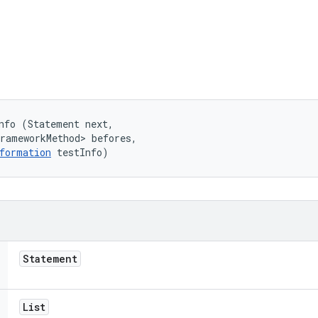
nfo (Statement next, 

rameworkMethod> befores, 

formation
 testInfo)
Statement
List