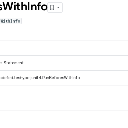
s
With
Info
sWithInfo
del.Statement
adefed.testtype.junit4.RunBeforesWithInfo