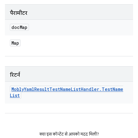
पैरामीटर
doc
Map
Map
रिटर्न
Mobly
Yaml
Result
Test
Name
List
Handler
.
Test
Name
List
क्या इस कॉन्टेंट से आपको मदद मिली?