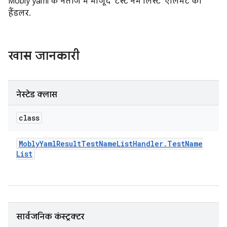
Mobly yaml के नतीजे में मौजूद 'टेस्ट नेम लिस्ट' एलिमेंट का
हैंडलर.
खास जानकारी
नेस्टेड क्लास
class
Mobly
Yaml
Result
Test
Name
List
Handler
.
Test
Name
List
सार्वजनिक कंस्ट्रक्टर