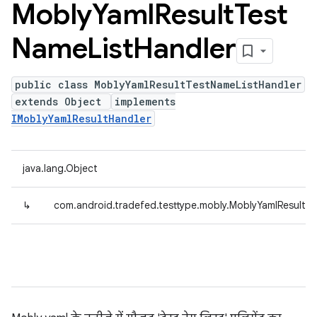
Mobly
Yaml
Result
Test
Name
List
Handler
public class MoblyYamlResultTestNameListHandler
extends Object
implements
IMoblyYamlResultHandler
java.lang.Object
↳
com.android.tradefed.testtype.mobly.MoblyYamlResultT