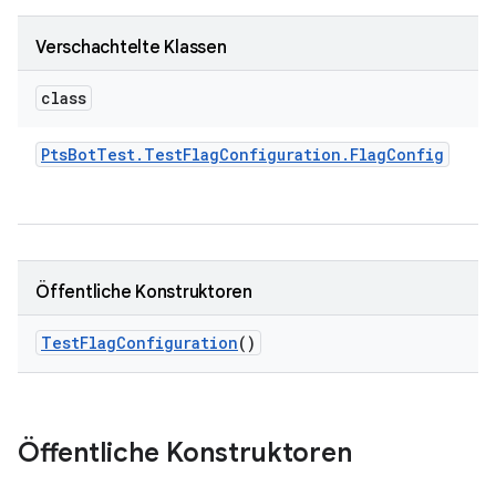
Verschachtelte Klassen
class
Pts
Bot
Test
.
Test
Flag
Configuration
.
Flag
Config
Öffentliche Konstruktoren
Test
Flag
Configuration
()
Öffentliche Konstruktoren