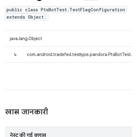
public class PtsBotTest.TestFlagConfiguration
extends Object
java.lang.Object
↳
com.android.tradefed.testtype.pandora.PtsBotTest.Te
खास जानकारी
नेस्ट की गई क्लास