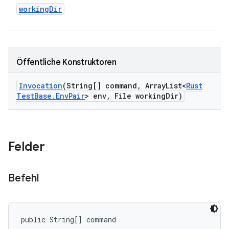
working
Dir
Öffentliche Konstruktoren
Invocation
(String[] command
,
Array
List<
Rust
Test
Base
.
Env
Pair
> env
,
File working
Dir)
Felder
Befehl
public String[] command