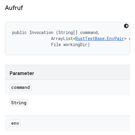
Aufruf
public Invocation (String[] command, 

                ArrayList<
RustTestBase.EnvPair
> env
                File workingDir)
Parameter
command
String
env