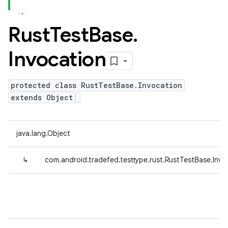
Rust
Test
Base
.
Invocation
protected class RustTestBase.Invocation
extends Object
java.lang.Object
↳
com.android.tradefed.testtype.rust.RustTestBase.Invo