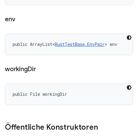
env
public ArrayList<
RustTestBase.EnvPair
> env
working
Dir
public File workingDir
Öffentliche Konstruktoren