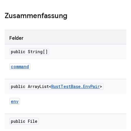
Zusammenfassung
Felder
public String[]
command
public Array
List<
Rust
Test
Base
.
Env
Pair
>
env
public File