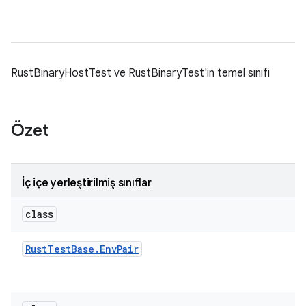
RustBinaryHostTest ve RustBinaryTest'in temel sınıfı
Özet
İç içe yerleştirilmiş sınıflar
class
Rust
Test
Base
.
Env
Pair