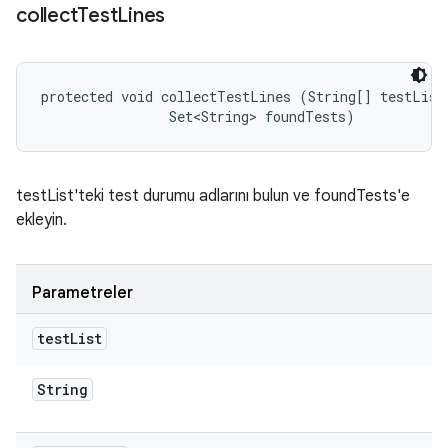
collect
Test
Lines
protected void collectTestLines (String[] testList,
                Set<String> foundTests)
testList'teki test durumu adlarını bulun ve foundTests'e
ekleyin.
Parametreler
test
List
String