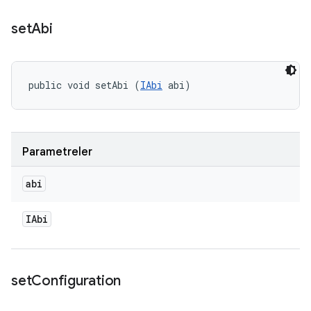
set
Abi
public void setAbi (
IAbi
 abi)
Parametreler
abi
IAbi
set
Configuration