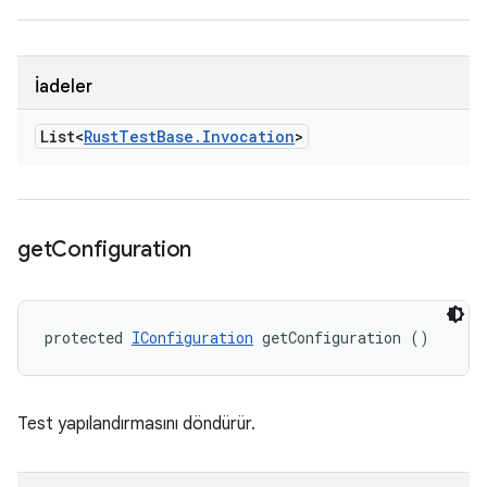
İadeler
List<
Rust
Test
Base
.
Invocation
>
get
Configuration
protected 
IConfiguration
 getConfiguration ()
Test yapılandırmasını döndürür.