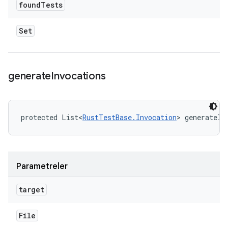
found
Tests
Set
generate
Invocations
protected List<
RustTestBase.Invocation
> generateIn
Parametreler
target
File