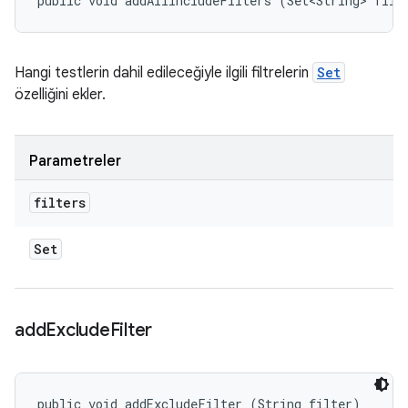
public void addAllIncludeFilters (Set<String> filt
Hangi testlerin dahil edileceğiyle ilgili filtrelerin
Set
özelliğini ekler.
Parametreler
filters
Set
add
Exclude
Filter
public void addExcludeFilter (String filter)