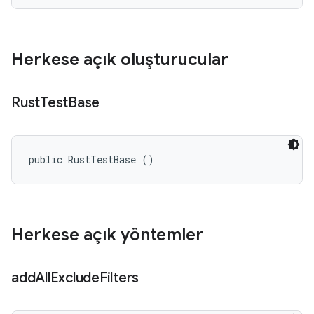
Herkese açık oluşturucular
Rust
Test
Base
public RustTestBase ()
Herkese açık yöntemler
add
All
Exclude
Filters