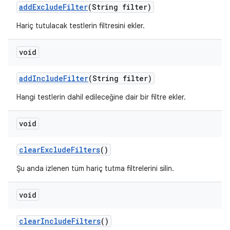
add
Exclude
Filter
(String filter)
Hariç tutulacak testlerin filtresini ekler.
void
add
Include
Filter
(String filter)
Hangi testlerin dahil edileceğine dair bir filtre ekler.
void
clear
Exclude
Filters
()
Şu anda izlenen tüm hariç tutma filtrelerini silin.
void
clear
Include
Filters
()