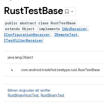
Rust
Test
Base
public abstract class RustTestBase
extends Object
implements
IAbiReceiver
,
IConfigurationReceiver
,
IRemoteTest
,
ITestFilterReceiver
java.lang.Object
↳
com.android.tradefed.testtype.rust.RustTestBase
Bilinen doğrudan alt sınıflar
RustBinaryHostTest
,
RustBinaryTest