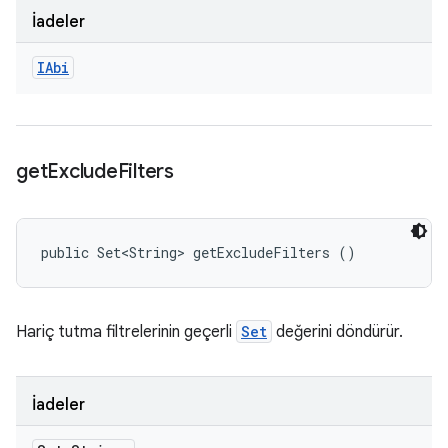
İadeler
IAbi
get
Exclude
Filters
public Set<String> getExcludeFilters ()
Hariç tutma filtrelerinin geçerli
Set
değerini döndürür.
İadeler