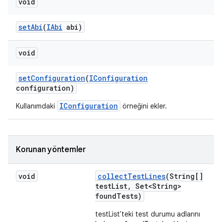
void
set
Abi
(
IAbi
abi)
void
set
Configuration
(
IConfiguration
configuration)
IConfiguration
Kullanımdaki
örneğini ekler.
Korunan yöntemler
void
collect
Test
Lines
(String[]
test
List
,
Set<String>
found
Tests)
testList'teki test durumu adlarını