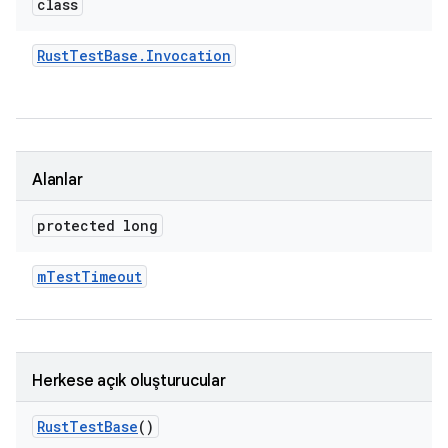
class
Rust
Test
Base
.
Invocation
Alanlar
protected long
m
Test
Timeout
Herkese açık oluşturucular
Rust
Test
Base
()