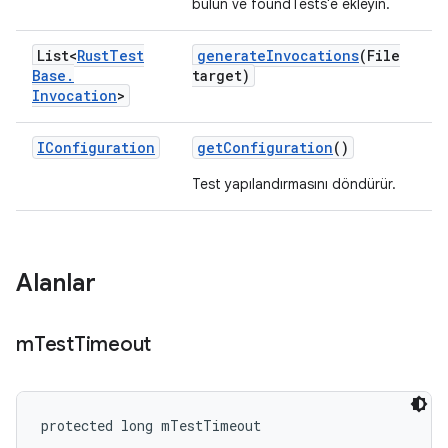
bulun ve foundTests'e ekleyin.
List<
Rust
Test
generate
Invocations
(File
Base
.
target)
Invocation
>
IConfiguration
get
Configuration
()
Test yapılandırmasını döndürür.
Alanlar
m
Test
Timeout
protected long mTestTimeout