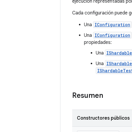
ejecución representadas p
Cada configuración puede g
Una
IConfiguration
Una
IConfiguration
propiedades:
Una
IShardabl
Una
IShardabl
IShardableTes
Resumen
Constructores públicos