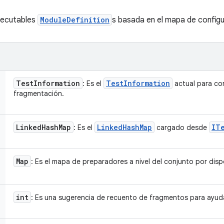
ejecutables
ModuleDefinition
s basada en el mapa de configu
Test
Information
Test
Information
: Es el
actual para con
fragmentación.
Linked
Hash
Map
Linked
Hash
Map
IT
: Es el
cargado desde
Map
: Es el mapa de preparadores a nivel del conjunto por disp
int
: Es una sugerencia de recuento de fragmentos para ayud