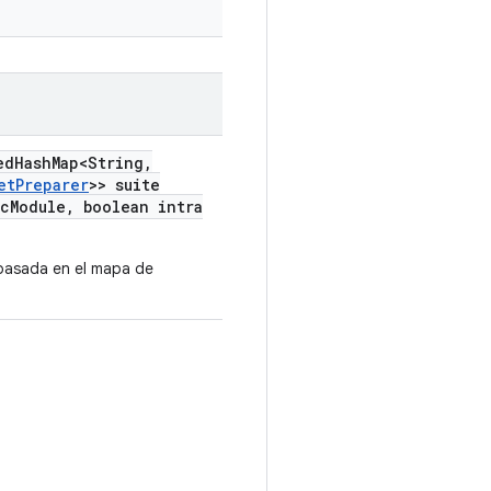
ed
Hash
Map<String
,
et
Preparer
>> suite
c
Module
,
boolean intra
basada en el mapa de