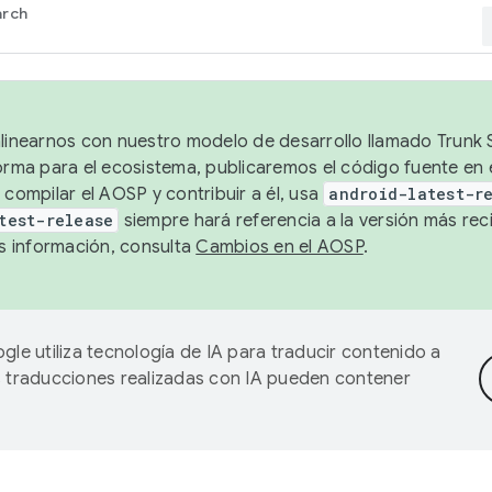
arch
alinearnos con nuestro modelo de desarrollo llamado Trunk S
forma para el ecosistema, publicaremos el código fuente en
 compilar el AOSP y contribuir a él, usa
android-latest-r
test-release
siempre hará referencia a la versión más reci
 información, consulta
Cambios en el AOSP
.
gle utiliza tecnología de IA para traducir contenido a
as traducciones realizadas con IA pueden contener