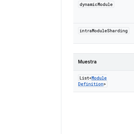
dynamic
Module
intra
Module
Sharding
Muestra
List<
Module
Definition
>