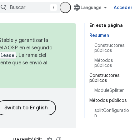
/
Acceder
En esta página
Resumen
table y garantizar la
Constructores
 el AOSP en el segundo
públicos
elease
. La rama del
Métodos
ente que se envió al
públicos
Constructores
públicos
ModuleSplitter
Métodos públicos
splitConfiguratio
n
¿Te resultó útil?