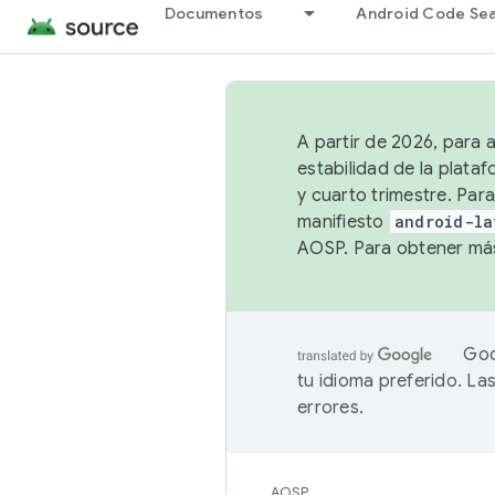
Documentos
Android Code Se
A partir de 2026, para 
estabilidad de la plata
y cuarto trimestre. Para
manifiesto
android-la
AOSP. Para obtener más
Goo
tu idioma preferido. L
errores.
AOSP