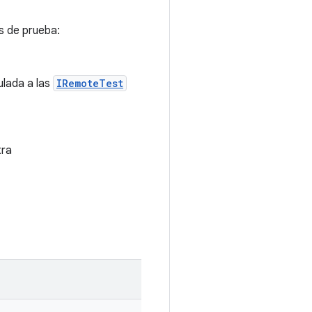
s de prueba:
ulada a las
IRemoteTest
tra