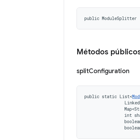
public ModuleSplitter 
Métodos público
split
Configuration
public static List<
Mod
                Linked
                Map<St
                int sh
                boolea
                boolea