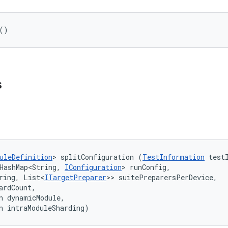
()
s
uleDefinition
> splitConfiguration (
TestInformation
 testI
HashMap<String, 
IConfiguration
> runConfig, 

ring, List<
ITargetPreparer
>> suitePreparersPerDevice, 

ardCount, 

n dynamicModule, 

n intraModuleSharding)