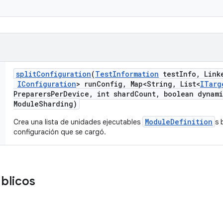
split
Configuration
(
Test
Information
test
Info
,
Link
IConfiguration
> run
Config
,
Map<String
,
List<
ITarg
Preparers
Per
Device
,
int shard
Count
,
boolean dynami
Module
Sharding)
ModuleDefinition
Crea una lista de unidades ejecutables
s 
configuración que se cargó.
blicos