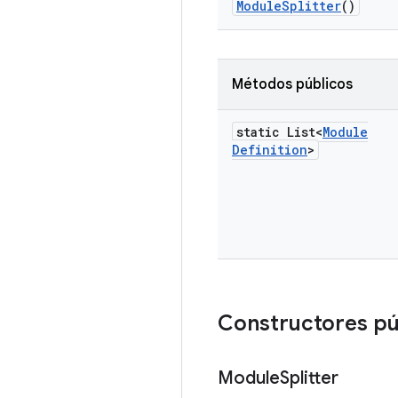
Module
Splitter
()
Métodos públicos
static List<
Module
Definition
>
Constructores pú
Module
Splitter