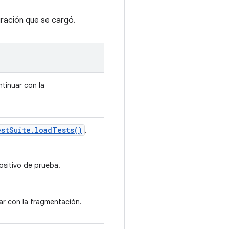
ración que se cargó.
tinuar con la
est
Suite
.
load
Tests(
)
.
ositivo de prueba.
ar con la fragmentación.