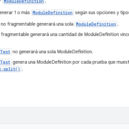
or
ModuleDefinition
.
enerar 1 o más
ModuleDefinition
según sus opciones y tipo
no fragmentable generará una sola
ModuleDefinition
.
fragmentable generará una cantidad de ModuleDefinition vinc
eTest
no generará una sola ModuleDefinition.
eTest
genera una ModuleDefinition por cada prueba que mues
t.split()
.