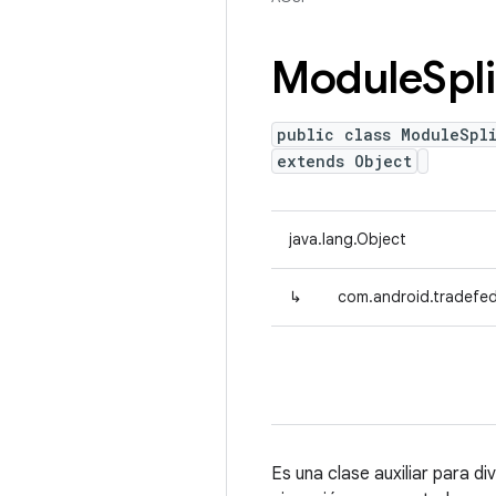
Module
Spli
public class ModuleSpli
extends Object
java.lang.Object
↳
com.android.tradefed.
Es una clase auxiliar para d