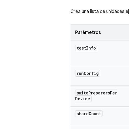
Crea una lista de unidades 
Parámetros
test
Info
run
Config
suite
Preparers
Per
Device
shard
Count