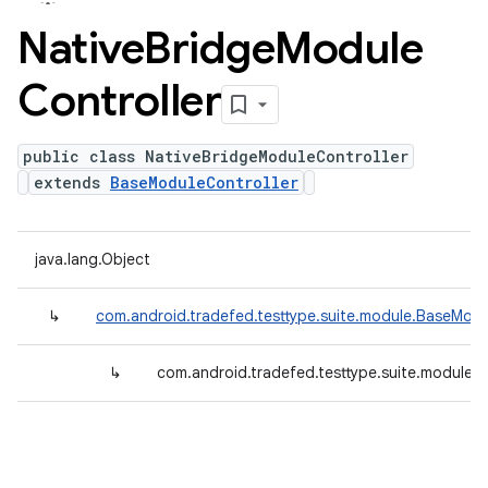
Native
Bridge
Module
Controller
public class NativeBridgeModuleController
extends
BaseModuleController
java.lang.Object
↳
com.android.tradefed.testtype.suite.module.BaseModu
↳
com.android.tradefed.testtype.suite.module.