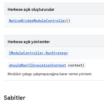
Herkese açık oluşturucular
Native
Bridge
Module
Controller
()
Herkese açık yöntemler
IModule
Controller
.
Run
Strategy
should
Run
(
IInvocation
Context
context)
Modülün çalışıp çalışmayacağına karar verme yöntemi.
Sabitler