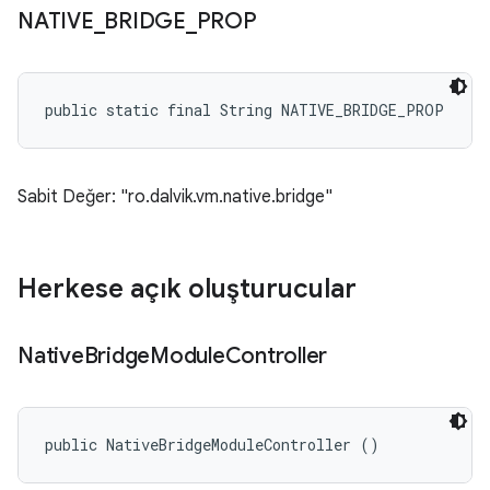
NATIVE
_
BRIDGE
_
PROP
public static final String NATIVE_BRIDGE_PROP
Sabit Değer: "ro.dalvik.vm.native.bridge"
Herkese açık oluşturucular
Native
Bridge
Module
Controller
public NativeBridgeModuleController ()