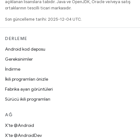
açıklanan lisanslara tabidir. Java ve OpenJDK, Oracle ve/veya satış
ortaklarının tescilli ticari markasıdır.
Son güncelleme tarihi: 2025-12-04 UTC.
DERLEME
Android kod deposu
Gereksinimler
İndirme
İkili programları önizle
Fabrika ayarı görüntüleri
Sürücü ikili programları
AĞ
X'te @Android
X'te @AndroidDev