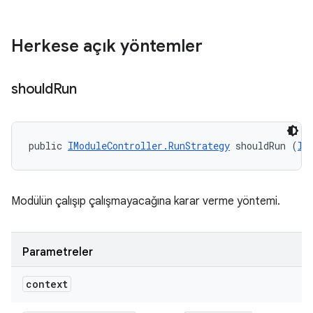
Herkese açık yöntemler
should
Run
public 
IModuleController.RunStrategy
 shouldRun (
II
Modülün çalışıp çalışmayacağına karar verme yöntemi.
Parametreler
context