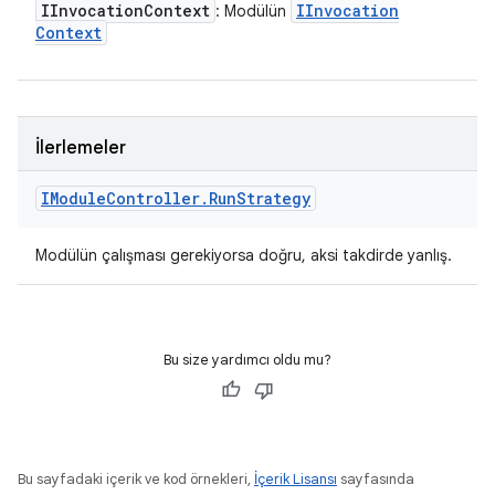
IInvocation
Context
IInvocation
: Modülün
Context
İlerlemeler
IModule
Controller
.
Run
Strategy
Modülün çalışması gerekiyorsa doğru, aksi takdirde yanlış.
Bu size yardımcı oldu mu?
Bu sayfadaki içerik ve kod örnekleri,
İçerik Lisansı
sayfasında