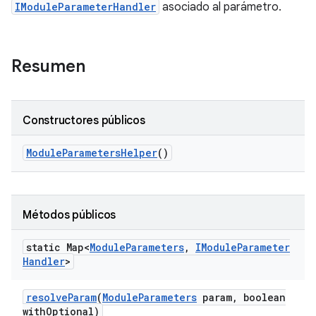
IModuleParameterHandler
asociado al parámetro.
Resumen
Constructores públicos
Module
Parameters
Helper
()
Métodos públicos
static Map<
Module
Parameters
,
IModule
Parameter
Handler
>
resolve
Param
(
Module
Parameters
param
,
boolean
with
Optional)