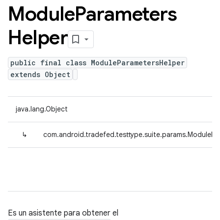
Module
Parameters
Helper
public final class ModuleParametersHelper
extends Object
java.lang.Object
↳
com.android.tradefed.testtype.suite.params.ModulePa
Es un asistente para obtener el