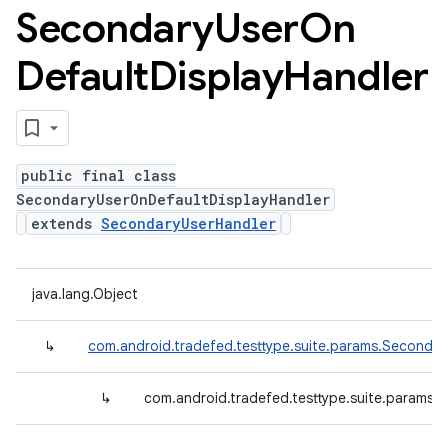
Secondary
User
On
Default
Display
Handler
public final class
SecondaryUserOnDefaultDisplayHandler
extends
SecondaryUserHandler
java.lang.Object
↳
com.android.tradefed.testtype.suite.params.Secondar
↳
com.android.tradefed.testtype.suite.params