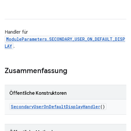
Handler für
ModuleParameters.SECONDARY_USER_ON_DEFAULT_DISP
LAY
.
Zusammenfassung
Öffentliche Konstruktoren
Secondary
User
On
Default
Display
Handler
()