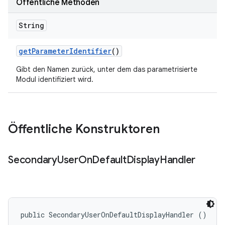
Öffentliche Methoden
String
get
Parameter
Identifier
()
Gibt den Namen zurück, unter dem das parametrisierte
Modul identifiziert wird.
Öffentliche Konstruktoren
Secondary
User
On
Default
Display
Handler
public SecondaryUserOnDefaultDisplayHandler ()