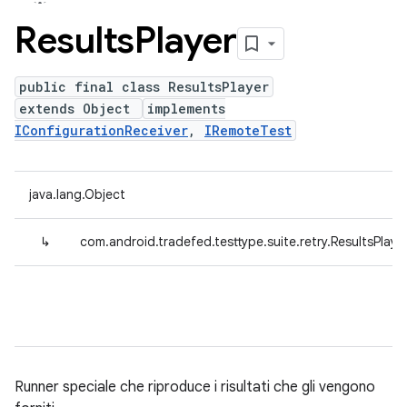
Results
Player
public final class ResultsPlayer
extends Object
implements
IConfigurationReceiver
,
IRemoteTest
java.lang.Object
↳
com.android.tradefed.testtype.suite.retry.ResultsPlaye
Runner speciale che riproduce i risultati che gli vengono