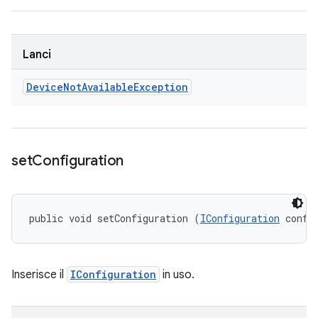
Lanci
Device
Not
Available
Exception
set
Configuration
public void setConfiguration (
IConfiguration
 confi
Inserisce il
IConfiguration
in uso.