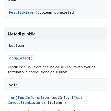
Results
Player
(boolean completed)
Metodi pubblici
boolean
completed
()
Restituisce un valore che indica se ResultsReplayer ha
terminato la riproduzione dei risultati.
void
run
(
Test
Information
test
Info
,
ITest
Invocation
Listener
listener)