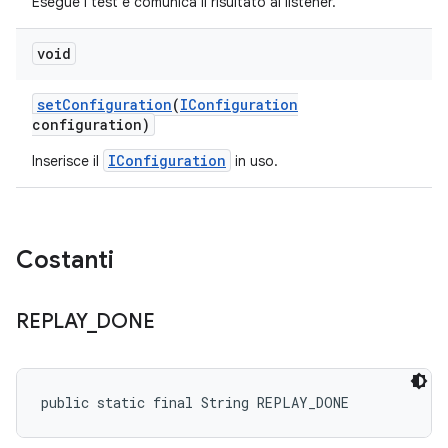
Esegue i test e comunica il risultato al listener.
void
set
Configuration
(
IConfiguration
configuration)
IConfiguration
Inserisce il
in uso.
Costanti
REPLAY
_
DONE
public static final String REPLAY_DONE