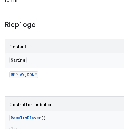
forniti.
Riepilogo
Costanti
String
REPLAY
_
DONE
Costruttori pubblici
Results
Player
()
Ctor.