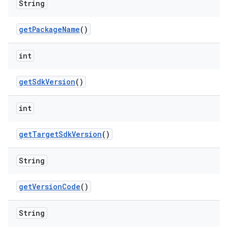
String
get
Package
Name
()
int
get
Sdk
Version
()
int
get
Target
Sdk
Version
()
String
get
Version
Code
()
String