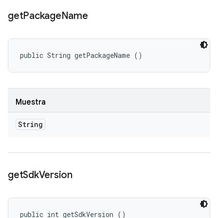
get
Package
Name
public String getPackageName ()
Muestra
String
get
Sdk
Version
public int getSdkVersion ()