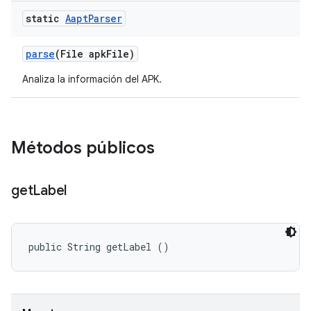
static
Aapt
Parser
parse
(File apk
File)
Analiza la información del APK.
Métodos públicos
get
Label
public String getLabel ()