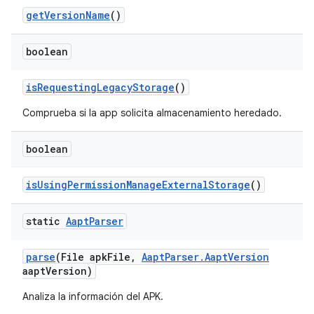
get
Version
Name
()
boolean
is
Requesting
Legacy
Storage
()
Comprueba si la app solicita almacenamiento heredado.
boolean
is
Using
Permission
Manage
External
Storage
()
static
Aapt
Parser
parse
(File apk
File
,
Aapt
Parser
.
Aapt
Version
aapt
Version)
Analiza la información del APK.