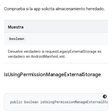
Comprueba si la app solicita almacenamiento heredado.
Muestra
boolean
Devuelve verdadero si requestLegacyExternalStorage es
verdadero en AndroidManifest.xml.
is
Using
Permission
Manage
External
Storage
public boolean isUsingPermissionManageExternalStor