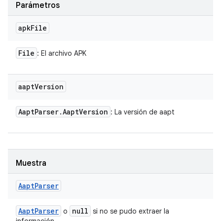
Parámetros
apk
File
File
: El archivo APK
aapt
Version
Aapt
Parser
.
Aapt
Version
: La versión de aapt
Muestra
Aapt
Parser
Aapt
Parser
null
o
si no se pudo extraer la