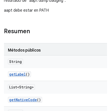
resultado de "aapt dump badging".
aapt debe estar en PATH
Resumen
Métodos públicos
String
get
Label
()
List<String>
get
Native
Code
()