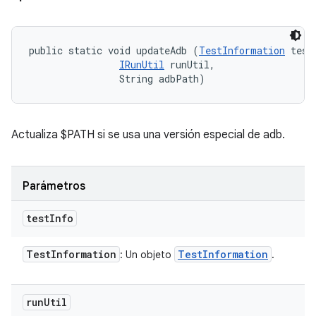
public static void updateAdb (
TestInformation
 testI
IRunUtil
 runUtil, 

                String adbPath)
Actualiza $PATH si se usa una versión especial de adb.
Parámetros
test
Info
Test
Information
Test
Information
: Un objeto
.
run
Util