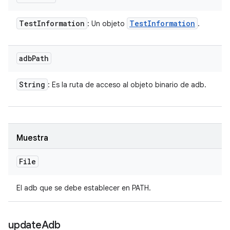
Test
Information
Test
Information
: Un objeto
.
adb
Path
String
: Es la ruta de acceso al objeto binario de adb.
Muestra
File
El adb que se debe establecer en PATH.
update
Adb