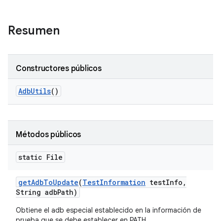
Resumen
Constructores públicos
Adb
Utils
()
Métodos públicos
static File
get
Adb
To
Update
(
Test
Information
test
Info
,
String adb
Path)
Obtiene el adb especial establecido en la información de
prueba que se debe establecer en PATH.