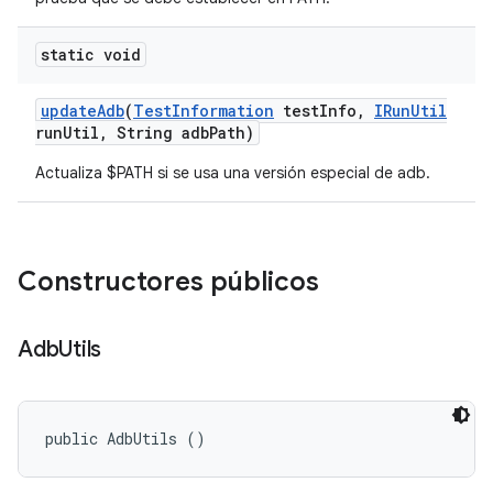
static void
update
Adb
(
Test
Information
test
Info
,
IRun
Util
run
Util
,
String adb
Path)
Actualiza $PATH si se usa una versión especial de adb.
Constructores públicos
Adb
Utils
public AdbUtils ()