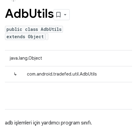
Adb
Utils
public class AdbUtils
extends Object
java.lang.Object
↳
com.android.tradefed.util.AdbUtils
adb işlemleri için yardımcı program sınıfı.