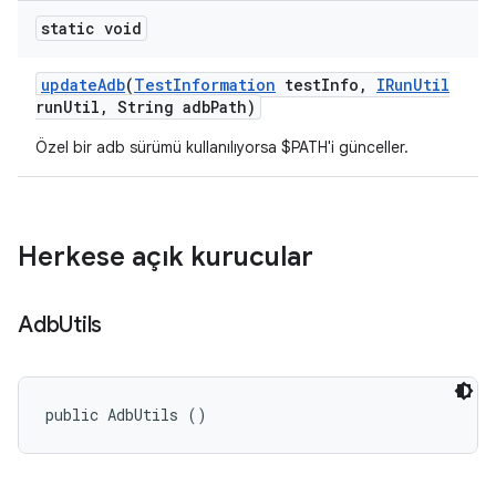
static void
update
Adb
(
Test
Information
test
Info
,
IRun
Util
run
Util
,
String adb
Path)
Özel bir adb sürümü kullanılıyorsa $PATH'i günceller.
Herkese açık kurucular
Adb
Utils
public AdbUtils ()