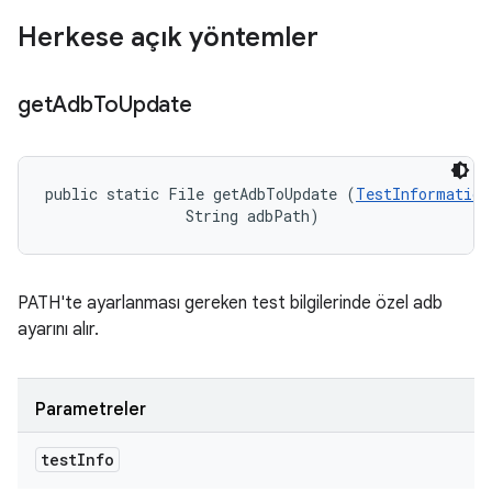
Herkese açık yöntemler
get
Adb
To
Update
public static File getAdbToUpdate (
TestInformation
                String adbPath)
PATH'te ayarlanması gereken test bilgilerinde özel adb
ayarını alır.
Parametreler
test
Info