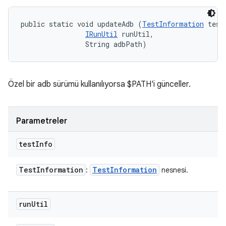
public static void updateAdb (
TestInformation
 testI
IRunUtil
 runUtil, 

                String adbPath)
Özel bir adb sürümü kullanılıyorsa $PATH'i günceller.
Parametreler
test
Info
Test
Information
Test
Information
:
nesnesi.
run
Util