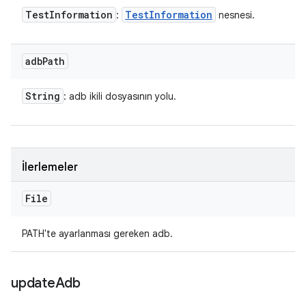
Test
Information
Test
Information
:
nesnesi.
adb
Path
String
: adb ikili dosyasının yolu.
İlerlemeler
File
PATH'te ayarlanması gereken adb.
update
Adb