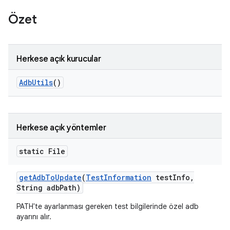
Özet
Herkese açık kurucular
Adb
Utils
()
Herkese açık yöntemler
static File
get
Adb
To
Update
(
Test
Information
test
Info
,
String adb
Path)
PATH'te ayarlanması gereken test bilgilerinde özel adb
ayarını alır.