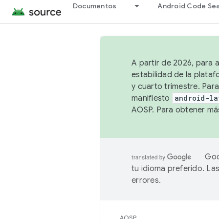
Documentos
Android Code Se
A partir de 2026, para 
estabilidad de la plata
y cuarto trimestre. Para
manifiesto
android-la
AOSP. Para obtener más
Goo
tu idioma preferido. L
errores.
AOSP