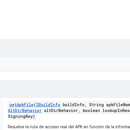
get
Apk
File
(
IBuild
Info
build
Info
,
String apk
File
Na
Alt
Dir
Behavior
alt
Dir
Behavior
,
boolean lookup
In
Res
Signing
Key)
Resuelve la ruta de acceso real del APK en función de la inform