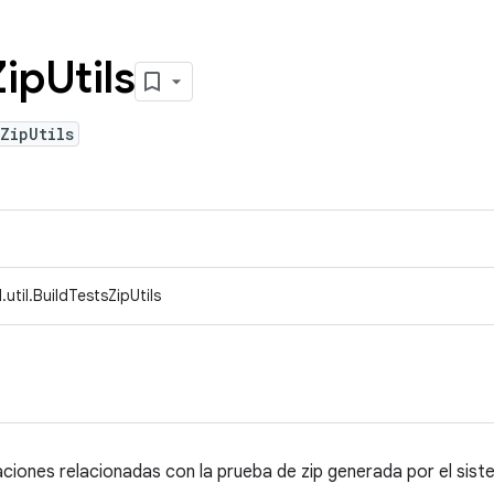
Zip
Utils
ZipUtils
util.BuildTestsZipUtils
raciones relacionadas con la prueba de zip generada por el sis