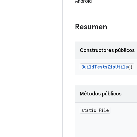
Android
Resumen
Constructores públicos
Build
Tests
Zip
Utils
()
Métodos públicos
static File