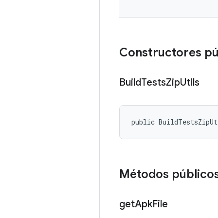
Constructores pú
Build
Tests
Zip
Utils
public BuildTestsZipU
Métodos público
get
Apk
File