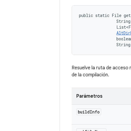
public static File ge
                String
                List<F
AltDir
                boolea
                String
Resuelve la ruta de acceso 
de la compilación.
Parámetros
build
Info