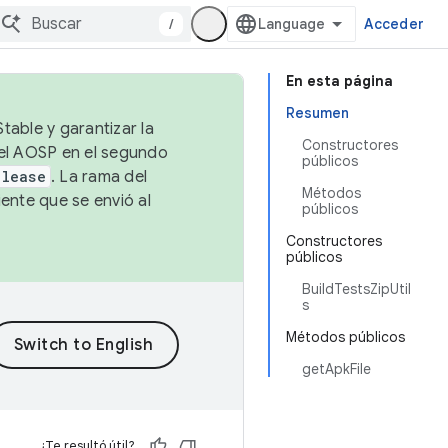
/
Acceder
En esta página
Resumen
table y garantizar la
Constructores
 el AOSP en el segundo
públicos
elease
. La rama del
Métodos
ente que se envió al
públicos
Constructores
públicos
BuildTestsZipUtil
s
Métodos públicos
getApkFile
¿Te resultó útil?