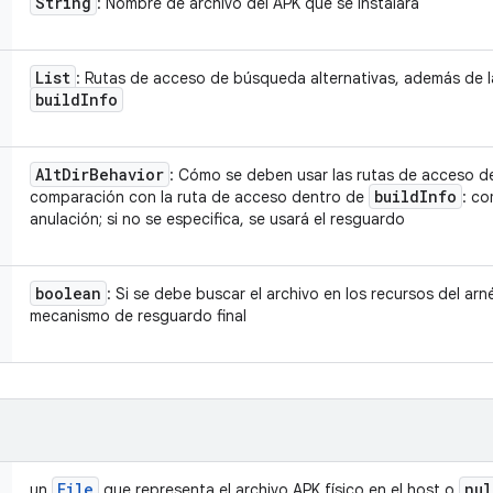
String
: Nombre de archivo del APK que se instalará
List
: Rutas de acceso de búsqueda alternativas, además de 
build
Info
Alt
Dir
Behavior
: Cómo se deben usar las rutas de acceso d
build
Info
comparación con la ruta de acceso dentro de
: c
anulación; si no se especifica, se usará el resguardo
boolean
: Si se debe buscar el archivo en los recursos del a
mecanismo de resguardo final
File
nul
un
que representa el archivo APK físico en el host o