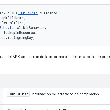
tApkFile (
IBuildInfo
 buildInfo, 

 apkFileName, 

ile> altDirs, 

Behavior
 altDirBehavior, 

n lookupInResource, 

 deviceSigningKey)
real del APK en función de la información del artefacto de pru
IBuild
Info
: Información del artefacto de compilación