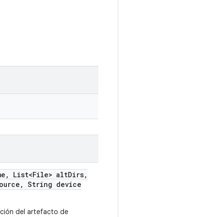
me
,
List<File> alt
Dirs
,
ource
,
String device
ación del artefacto de