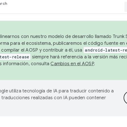
arch
alinearnos con nuestro modelo de desarrollo llamado Trunk S
forma para el ecosistema, publicaremos el código fuente en
 compilar el AOSP y contribuir a él, usa
android-latest-r
test-release
siempre hará referencia a la versión más reci
 información, consulta
Cambios en el AOSP
.
gle utiliza tecnología de IA para traducir contenido a
as traducciones realizadas con IA pueden contener