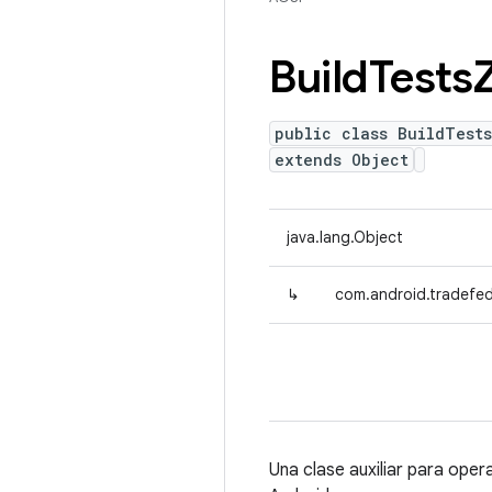
Build
Tests
public class BuildTests
extends Object
java.lang.Object
↳
com.android.tradefed.
Una clase auxiliar para ope