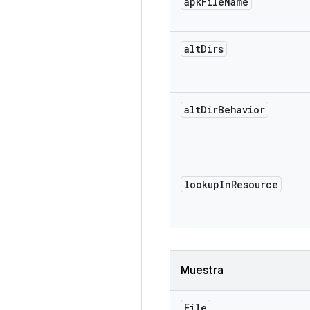
apk
File
Name
alt
Dirs
alt
Dir
Behavior
lookup
In
Resource
Muestra
File