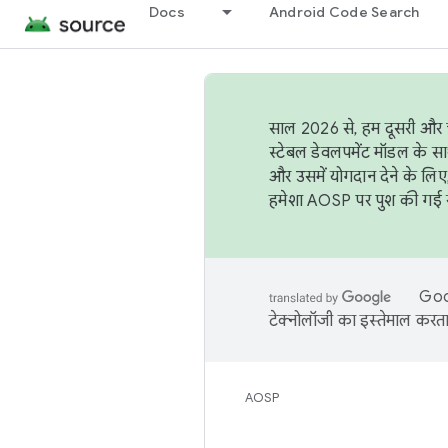
Docs
Android Code Search
साल 2026 से, हम दूसरी और च
स्टेबल डेवलपमेंट मॉडल के सा
और उसमें योगदान देने के लिए
हमेशा AOSP पर पुश की गई सब
Goog
टेक्नोलॉजी का इस्तेमाल करता 
AOSP