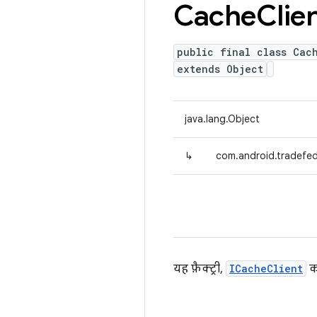
Cache
Clie
public final class Cac
extends Object
java.lang.Object
↳
com.android.tradefed
यह फ़ैक्ट्री,
ICacheClient
का