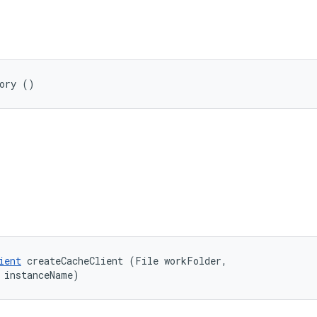
tory ()
ient
 createCacheClient (File workFolder, 

 instanceName)