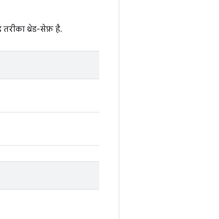
ीका थ्रेड-सेफ़ है.