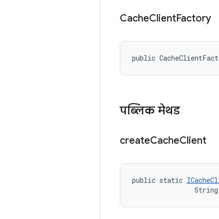
Cache
Client
Factory
public CacheClientFac
पब्लिक मेथड
create
Cache
Client
public static 
ICacheCl
                String