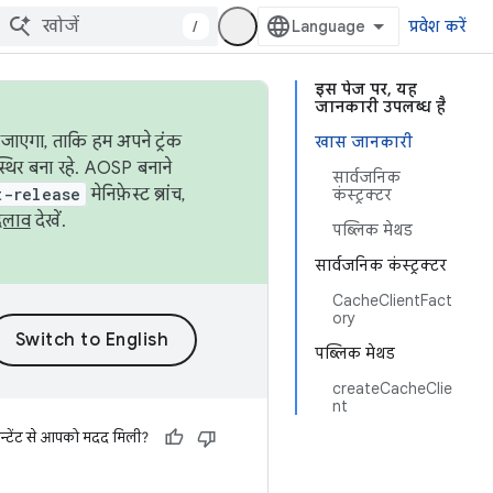
/
प्रवेश करें
इस पेज पर, यह
जानकारी उपलब्ध है
जाएगा, ताकि हम अपने ट्रंक
खास जानकारी
स्थिर बना रहे. AOSP बनाने
सार्वजनिक
t-release
मेनिफ़ेस्ट ब्रांच,
कंस्ट्रक्टर
दलाव
देखें.
पब्लिक मेथड
सार्वजनिक कंस्ट्रक्टर
CacheClientFact
ory
पब्लिक मेथड
createCacheClie
nt
न्टेंट से आपको मदद मिली?