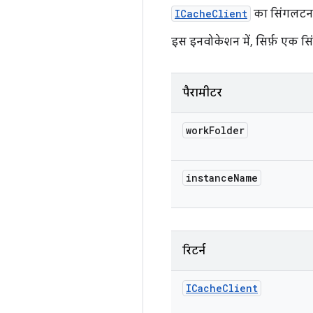
ICacheClient
का सिंगलटन इं
इस इनवोकेशन में, सिर्फ़ एक स
पैरामीटर
work
Folder
instance
Name
रिटर्न
ICache
Client