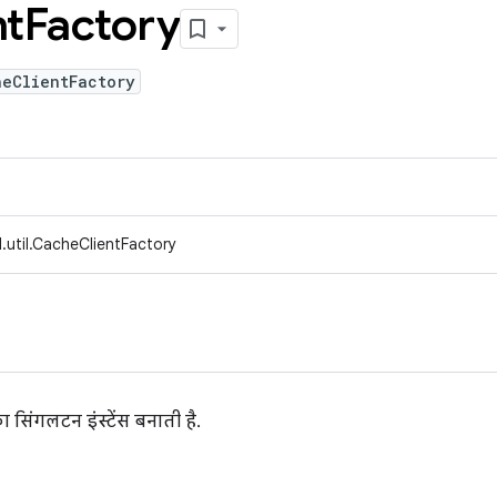
nt
Factory
heClientFactory
.util.CacheClientFactory
 सिंगलटन इंस्टेंस बनाती है.