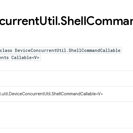
current
Util
.
Shell
Comma
 class DeviceConcurrentUtil.ShellCommandCallable
ents Callable<V>
.util.DeviceConcurrentUtil.ShellCommandCallable<V>