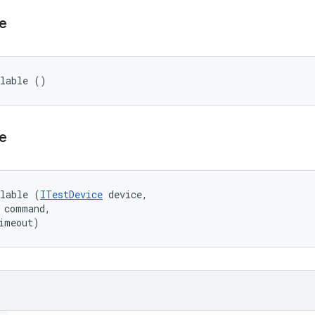
le
llable ()
le
llable (
ITestDevice
 device, 

 command, 

imeout)