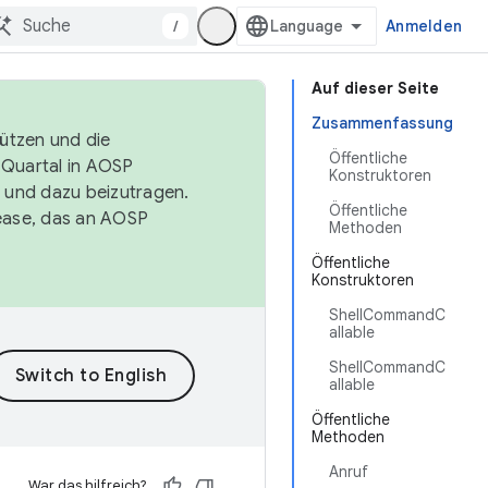
/
Anmelden
Auf dieser Seite
Zusammenfassung
tützen und die
Öffentliche
. Quartal in AOSP
Konstruktoren
 und dazu beizutragen.
Öffentliche
ease, das an AOSP
Methoden
Öffentliche
Konstruktoren
ShellCommandC
allable
ShellCommandC
allable
Öffentliche
Methoden
Anruf
War das hilfreich?