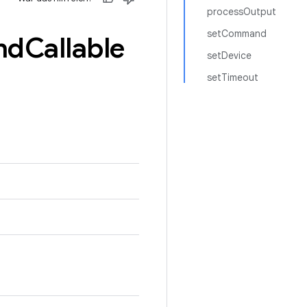
processOutput
setCommand
nd
Callable
setDevice
setTimeout