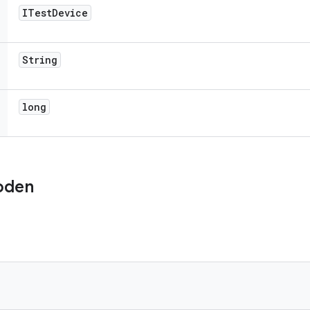
ITest
Device
String
long
oden