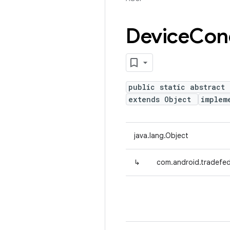
Device
Con
public static abstract
extends Object
implem
java.lang.Object
↳
com.android.tradefed