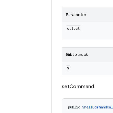
Parameter
output
Gibt zurück
V
set
Command
public 
ShellCommandCal