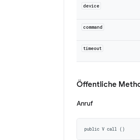
device
command
timeout
Öffentliche Meth
Anruf
public V call ()