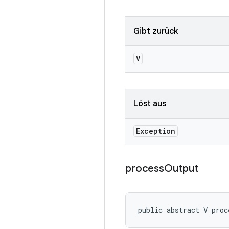
Gibt zurück
V
Löst aus
Exception
process
Output
public abstract V proc