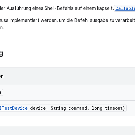
 der Ausführung eines Shell-Befehls auf einem kapselt.
Callabl
uss implementiert werden, um die Befehl ausgabe zu verarbe
n.
g
en
)
ITest
Device
device
,
String command
,
long timeout)