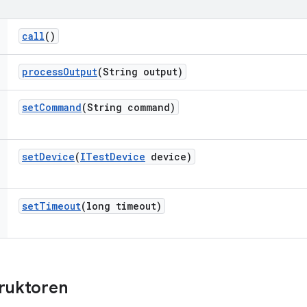
call
()
process
Output
(String output)
set
Command
(String command)
set
Device
(
ITest
Device
device)
set
Timeout
(long timeout)
truktoren