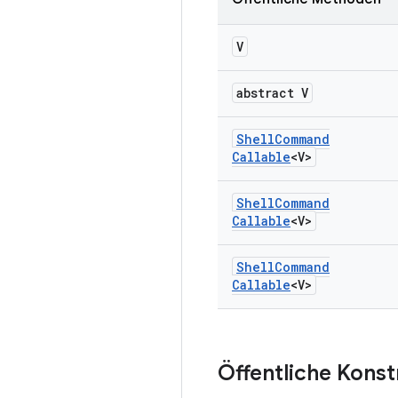
V
abstract V
Shell
Command
Callable
<V>
Shell
Command
Callable
<V>
Shell
Command
Callable
<V>
Öffentliche Kons