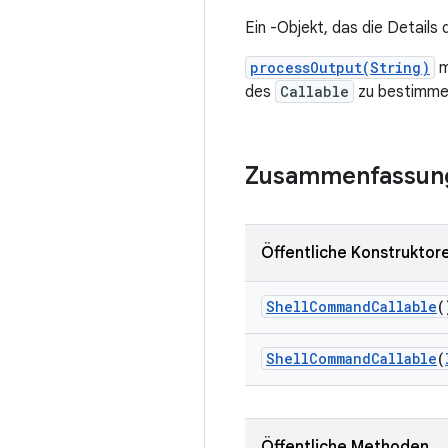
Ein -Objekt, das die Details
processOutput(String)
m
des
Callable
zu bestimme
Zusammenfassun
Öffentliche Konstruktor
Shell
Command
Callable
(
Shell
Command
Callable
(
Öffentliche Methoden