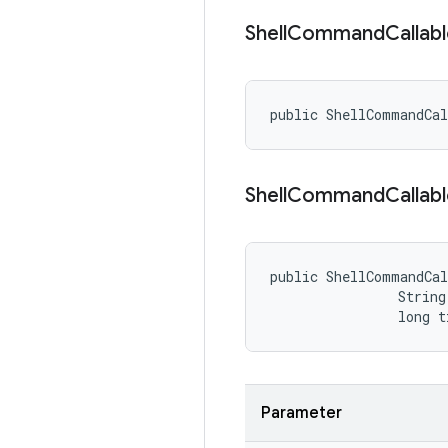
Shell
Command
Callab
public ShellCommandCa
Shell
Command
Callab
public ShellCommandCa
                String
                long t
Parameter