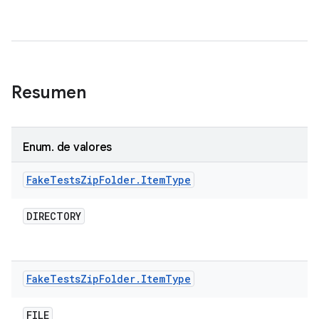
Resumen
Enum
.
de valores
Fake
Tests
Zip
Folder
.
Item
Type
DIRECTORY
Fake
Tests
Zip
Folder
.
Item
Type
FILE