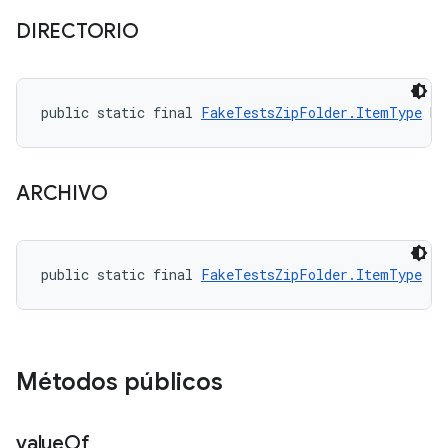
DIRECTORIO
public static final 
FakeTestsZipFolder.ItemType
 DI
ARCHIVO
public static final 
FakeTestsZipFolder.ItemType
 FI
Métodos públicos
value
Of