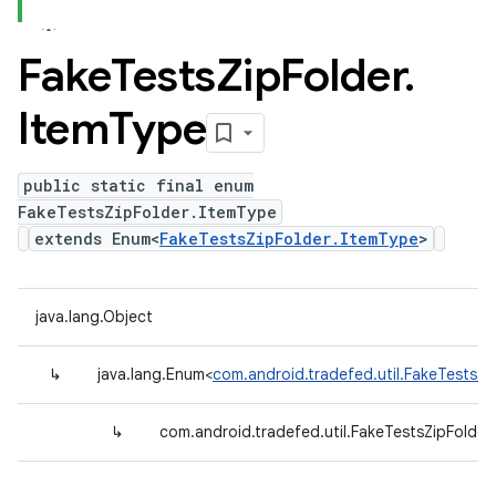
Fake
Tests
Zip
Folder
.
Item
Type
public static final enum
FakeTestsZipFolder.ItemType
extends Enum<
FakeTestsZipFolder.ItemType
>
java.lang.Object
↳
java.lang.Enum<
com.android.tradefed.util.FakeTestsZi
↳
com.android.tradefed.util.FakeTestsZipFolder