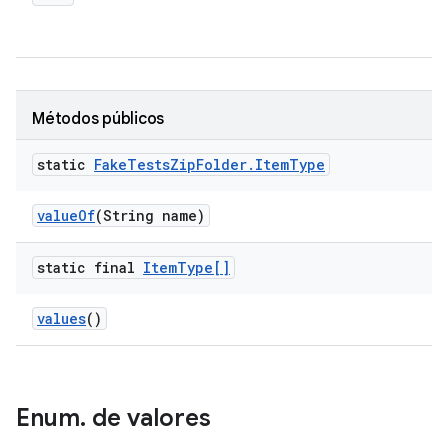
Métodos públicos
static
Fake
Tests
Zip
Folder
.
Item
Type
value
Of
(String name)
static final
Item
Type[]
values
()
Enum
.
de valores