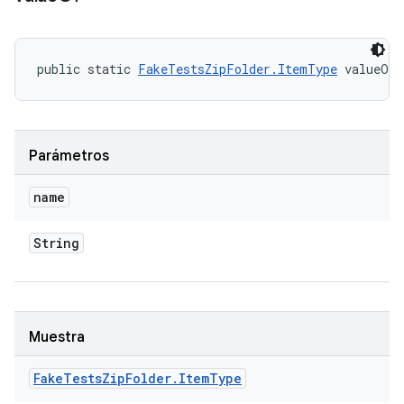
public static 
FakeTestsZipFolder.ItemType
 valueOf 
Parámetros
name
String
Muestra
Fake
Tests
Zip
Folder
.
Item
Type