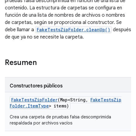
pruebas falsa descomprimida en función de una lista de
contenido. La estructura de carpetas se configura en
función de una lista de nombres de archivos o nombres
de carpetas, según se proporciona al constructor. Se
debe llamar a
FakeTestsZipFolder.cleanUp()
después
de que ya no se necesite la carpeta.
Resumen
Constructores públicos
Fake
Tests
Zip
Folder
(Map<String
,
Fake
Tests
Zip
Folder
.
Item
Type
> items)
Crea una carpeta de pruebas falsa descomprimida
respaldada por archivos vacíos