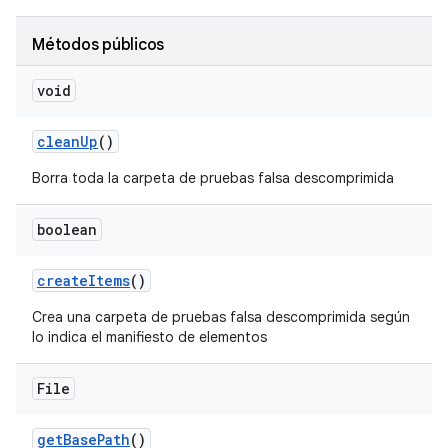
Métodos públicos
void
clean
Up
()
Borra toda la carpeta de pruebas falsa descomprimida
boolean
create
Items
()
Crea una carpeta de pruebas falsa descomprimida según
lo indica el manifiesto de elementos
File
get
Base
Path
()