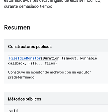
están inactivos (es decir, ninguno de ellos se modificó)
durante demasiado tiempo.
Resumen
Constructores públicos
File
Idle
Monitor
(Duration timeout
,
Runnable
callback
,
File
.
.
.
files)
Construye un monitor de archivos con un ejecutor
predeterminado.
Métodos públicos
void