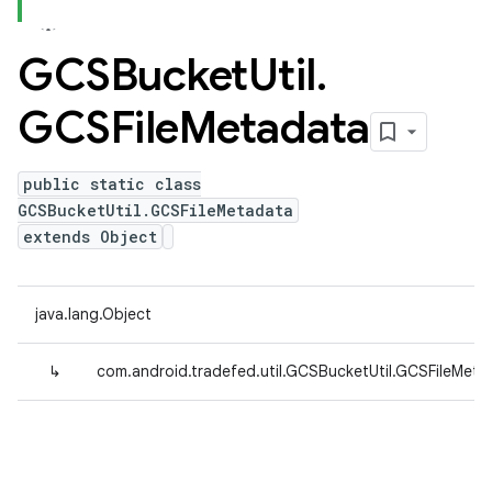
GCSBucket
Util
.
GCSFile
Metadata
public static class
GCSBucketUtil.GCSFileMetadata
extends Object
java.lang.Object
↳
com.android.tradefed.util.GCSBucketUtil.GCSFileMeta