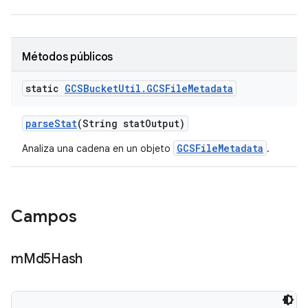
Métodos públicos
static
GCSBucket
Util
.
GCSFile
Metadata
parse
Stat
(String stat
Output)
GCSFileMetadata
Analiza una cadena en un objeto
.
Campos
m
Md5Hash