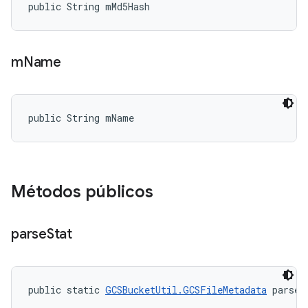
public String mMd5Hash
m
Name
public String mName
Métodos públicos
parse
Stat
public static 
GCSBucketUtil.GCSFileMetadata
 parseS