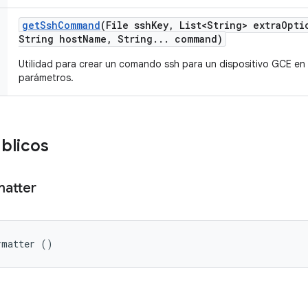
get
Ssh
Command
(File ssh
Key
,
List<String> extra
Opti
String host
Name
,
String
.
.
.
command)
Utilidad para crear un comando ssh para un dispositivo GCE en
parámetros.
blicos
matter
rmatter ()