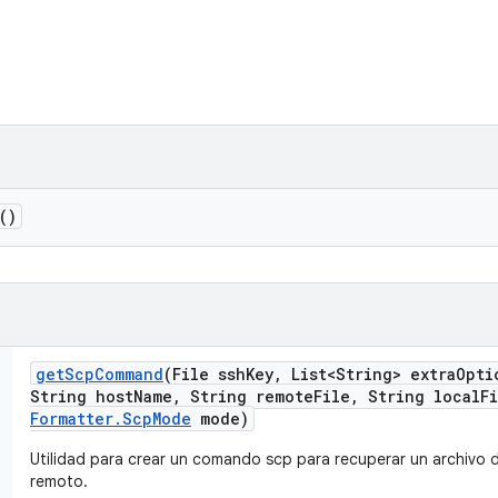
()
get
Scp
Command
(File ssh
Key
,
List<String> extra
Opti
String host
Name
,
String remote
File
,
String local
F
Formatter
.
Scp
Mode
mode)
Utilidad para crear un comando scp para recuperar un archivo 
remoto.