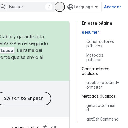
/
Acceder
En esta página
Resumen
table y garantizar la
Constructores
 el AOSP en el segundo
públicos
elease
. La rama del
Métodos
ente que se envió al
públicos
Constructores
públicos
GceRemoteCmdF
ormatter
Métodos públicos
getScpComman
d
getSshCommand
¿Te resultó útil?