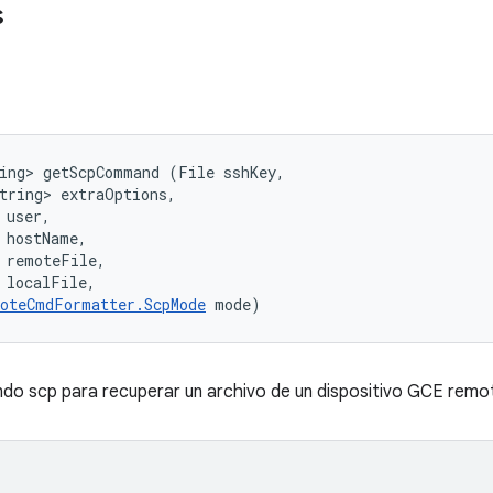
s
ing> getScpCommand (File sshKey, 

tring> extraOptions, 

user, 

 hostName, 

 remoteFile, 

 localFile, 

oteCmdFormatter.ScpMode
 mode)
ndo scp para recuperar un archivo de un dispositivo GCE remo