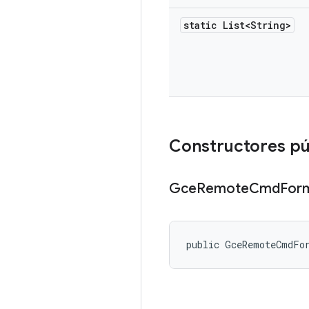
static List<String>
Constructores pú
Gce
Remote
Cmd
For
public GceRemoteCmdFo