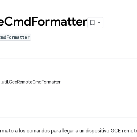
e
Cmd
Formatter
CmdFormatter
d.util.GceRemoteCmdFormatter
formato a los comandos para llegar a un dispositivo GCE remot