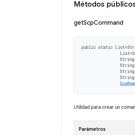
Métodos público
get
Scp
Command
public static List<Str
                List<S
                String 
                String
                String
                String
GceRem
Utilidad para crear un coma
Parámetros