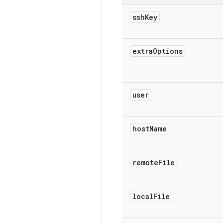
ssh
Key
extra
Options
user
host
Name
remote
File
local
File