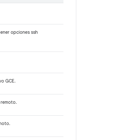
ener opciones ssh
ivo GCE.
E remoto.
emoto.