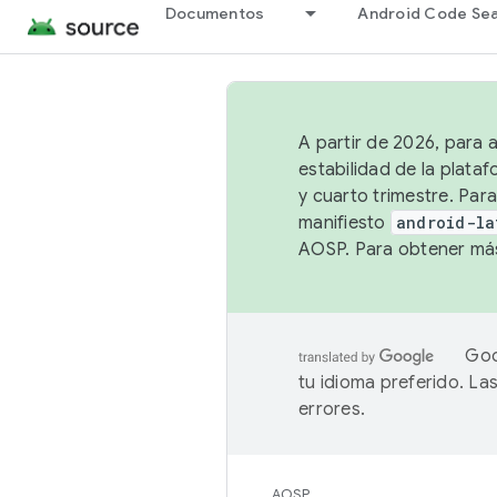
Documentos
Android Code Se
A partir de 2026, para 
estabilidad de la plata
y cuarto trimestre. Para
manifiesto
android-la
AOSP. Para obtener más
Goo
tu idioma preferido. L
errores.
AOSP