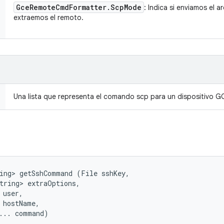
Gce
Remote
Cmd
Formatter
.
Scp
Mode
: Indica si enviamos el a
extraemos el remoto.
Una lista que representa el comando scp para un dispositivo G
ing> getSshCommand (File sshKey, 

tring> extraOptions, 

user, 

 hostName, 

... command)