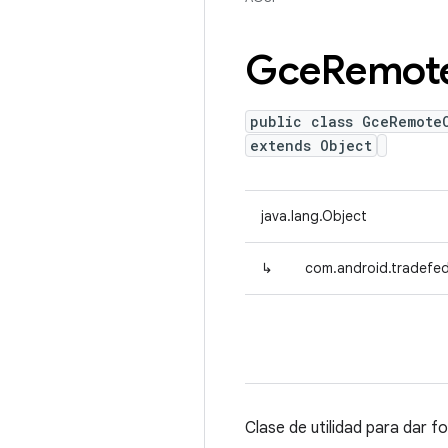
Gce
Remot
public class GceRemote
extends Object
java.lang.Object
↳
com.android.tradefe
Clase de utilidad para dar 