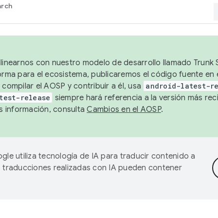
arch
alinearnos con nuestro modelo de desarrollo llamado Trunk S
forma para el ecosistema, publicaremos el código fuente en
 compilar el AOSP y contribuir a él, usa
android-latest-r
test-release
siempre hará referencia a la versión más reci
 información, consulta
Cambios en el AOSP
.
gle utiliza tecnología de IA para traducir contenido a
as traducciones realizadas con IA pueden contener