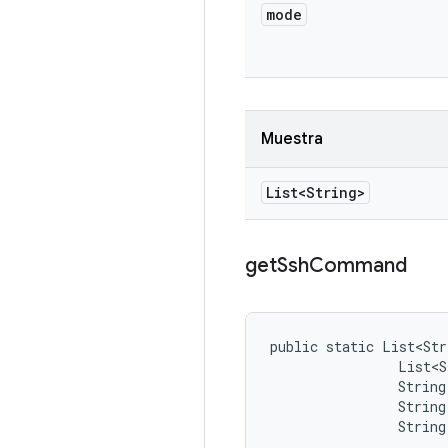
mode
Muestra
List<String>
get
Ssh
Command
public static List<Str
                List<S
                String 
                String
                String