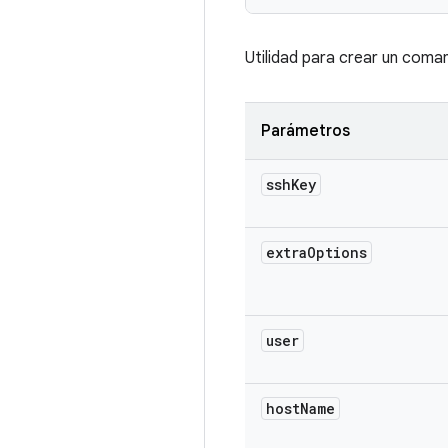
Utilidad para crear un coma
Parámetros
ssh
Key
extra
Options
user
host
Name