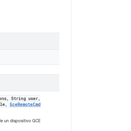
ons
,
String user
,
ile
,
Gce
Remote
Cmd
de un dispositivo GCE