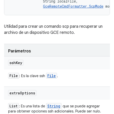
                String localFile, 

GceRemoteCmdFormatter.ScpMode
 mode
Utilidad para crear un comando scp para recuperar un
archivo de un dispositivo GCE remoto.
Parámetros
ssh
Key
File
File
: Es la clave ssh
.
extra
Options
List
String
: Es una lista de
que se puede agregar
para obtener opciones ssh adicionales. Puede ser nulo.