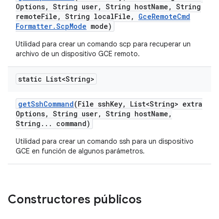
Options
,
String user
,
String host
Name
,
String
remote
File
,
String local
File
,
Gce
Remote
Cmd
Formatter
.
Scp
Mode
mode)
Utilidad para crear un comando scp para recuperar un
archivo de un dispositivo GCE remoto.
static List<String>
get
Ssh
Command
(File ssh
Key
,
List<String> extra
Options
,
String user
,
String host
Name
,
String
.
.
.
command)
Utilidad para crear un comando ssh para un dispositivo
GCE en función de algunos parámetros.
Constructores públicos