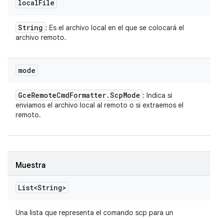
local
File
String
: Es el archivo local en el que se colocará el
archivo remoto.
mode
Gce
Remote
Cmd
Formatter
.
Scp
Mode
: Indica si
enviamos el archivo local al remoto o si extraemos el
remoto.
Muestra
List<String>
Una lista que representa el comando scp para un