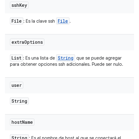
ssh
Key
File
File
: Es la clave ssh
.
extra
Options
List
String
: Es una lista de
que se puede agregar
para obtener opciones ssh adicionales. Puede ser nulo.
user
String
host
Name
String
: Es el nombre de host al que se conectará el