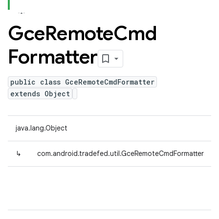
Gce
Remote
Cmd
Formatter
public class GceRemoteCmdFormatter
extends Object
java.lang.Object
↳
com.android.tradefed.util.GceRemoteCmdFormatter