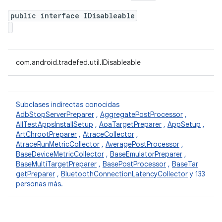
public interface IDisableable
com.android.tradefed.util.IDisableable
Subclases indirectas conocidas
AdbStopServerPreparer
,
AggregatePostProcessor
,
AllTestAppsInstallSetup
,
AoaTargetPreparer
,
AppSetup
,
ArtChrootPreparer
,
AtraceCollector
,
AtraceRunMetricCollector
,
AveragePostProcessor
,
BaseDeviceMetricCollector
,
BaseEmulatorPreparer
,
BaseMultiTargetPreparer
,
BasePostProcessor
,
BaseTar
getPreparer
,
BluetoothConnectionLatencyCollector
y 133
personas más.