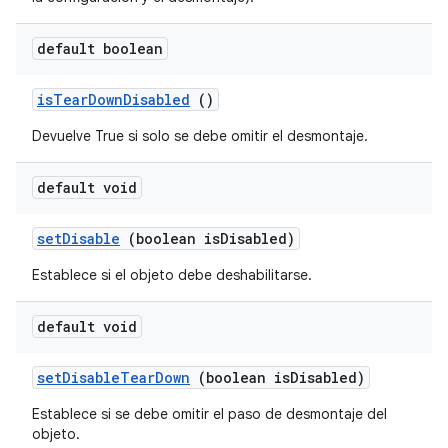
default boolean
is
Tear
Down
Disabled
()
Devuelve True si solo se debe omitir el desmontaje.
default void
set
Disable
(boolean is
Disabled)
Establece si el objeto debe deshabilitarse.
default void
set
Disable
Tear
Down
(boolean is
Disabled)
Establece si se debe omitir el paso de desmontaje del
objeto.