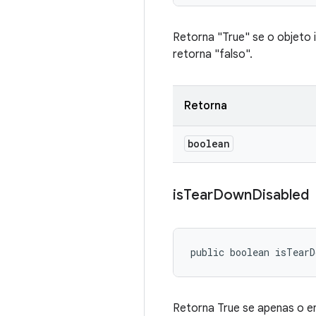
Retorna "True" se o objeto 
retorna "falso".
Retorna
boolean
is
Tear
Down
Disabled
public boolean isTearD
Retorna True se apenas o en