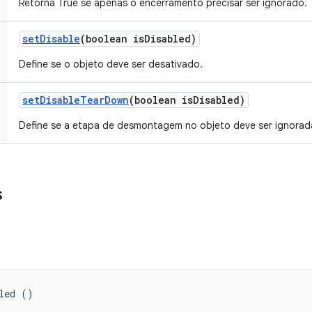
Retorna True se apenas o encerramento precisar ser ignorado.
set
Disable
(boolean is
Disabled)
Define se o objeto deve ser desativado.
set
Disable
Tear
Down
(boolean is
Disabled)
Define se a etapa de desmontagem no objeto deve ser ignorad
s
led ()