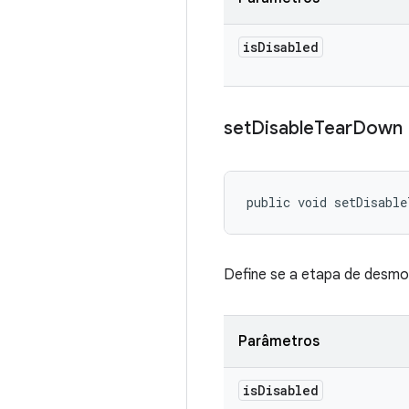
is
Disabled
set
Disable
Tear
Down
public void setDisable
Define se a etapa de desmon
Parâmetros
is
Disabled