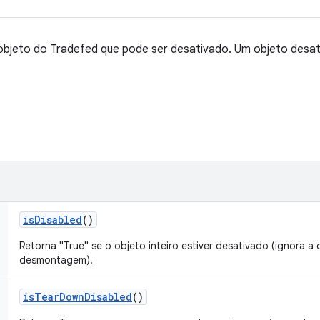
objeto do Tradefed que pode ser desativado. Um objeto desat
is
Disabled
()
Retorna "True" se o objeto inteiro estiver desativado (ignora a
desmontagem).
is
Tear
Down
Disabled
()