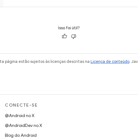
Isso foi útil?
a página estão sujeitos às licenças descritas na
Licença de conteúdo
. Ja
CONECTE-SE
@Android no X
@AndroidDev no X
Blog do Android