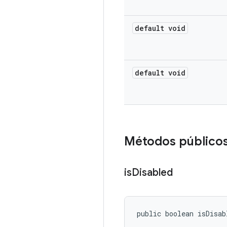
default void
default void
Métodos público
is
Disabled
public boolean isDisab