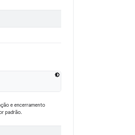
uração e encerramento
or padrão.