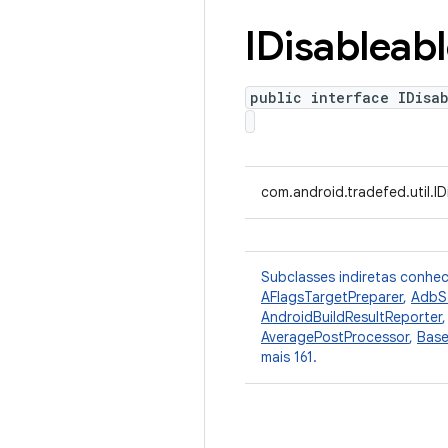
IDisableab
public interface IDisa
com.android.tradefed.util.ID
Subclasses indiretas conhe
AFlagsTargetPreparer
,
AdbS
AndroidBuildResultReporter
AveragePostProcessor
,
Base
mais 161.