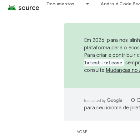
Documentos
Android Code Se
Em 2026, para nos alin
plataforma para o ecos
Para criar e contribuir
latest-release
sempre
consulte
Mudanças no
O G
para seu idioma de pre
AOSP