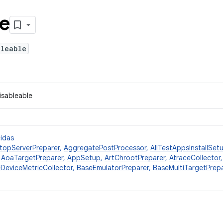
le
bleable
isableable
cidas
topServerPreparer
,
AggregatePostProcessor
,
AllTestAppsInstallSet
,
AoaTargetPreparer
,
AppSetup
,
ArtChrootPreparer
,
AtraceCollector
DeviceMetricCollector
,
BaseEmulatorPreparer
,
BaseMultiTargetPrepa