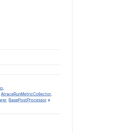
up
,
,
AtraceRunMetricCollector
,
rer
,
BasePostProcessor
e