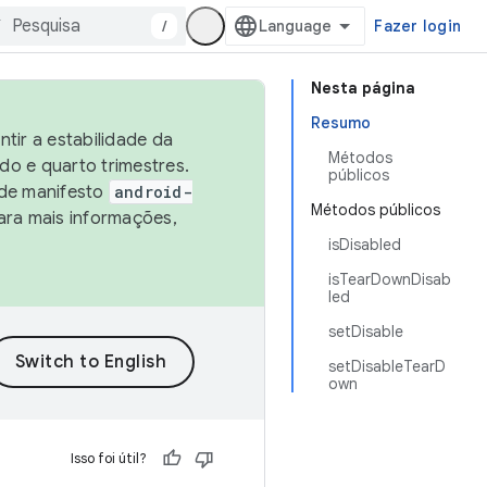
/
Fazer login
Nesta página
Resumo
tir a estabilidade da
Métodos
o e quarto trimestres.
públicos
 de manifesto
android-
Métodos públicos
ara mais informações,
isDisabled
isTearDownDisab
led
setDisable
setDisableTearD
own
Isso foi útil?