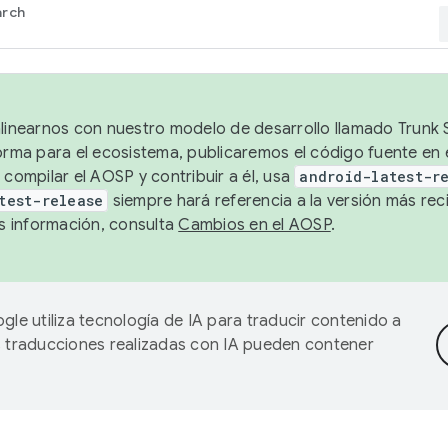
arch
alinearnos con nuestro modelo de desarrollo llamado Trunk S
forma para el ecosistema, publicaremos el código fuente en
 compilar el AOSP y contribuir a él, usa
android-latest-r
test-release
siempre hará referencia a la versión más reci
 información, consulta
Cambios en el AOSP
.
gle utiliza tecnología de IA para traducir contenido a
as traducciones realizadas con IA pueden contener