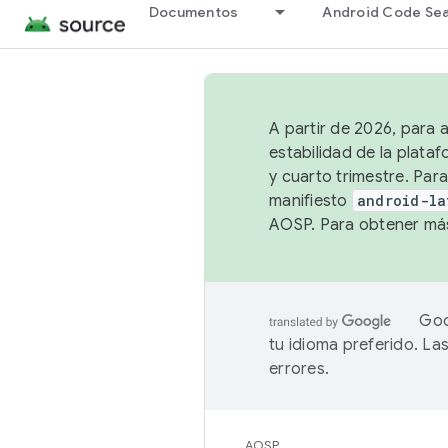
Documentos
Android Code Se
A partir de 2026, para 
estabilidad de la plata
y cuarto trimestre. Para
manifiesto
android-la
AOSP. Para obtener más
Goo
tu idioma preferido. L
errores.
AOSP