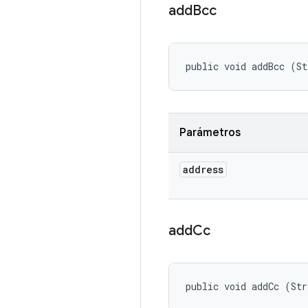
add
Bcc
public void addBcc (St
Parámetros
address
add
Cc
public void addCc (Str