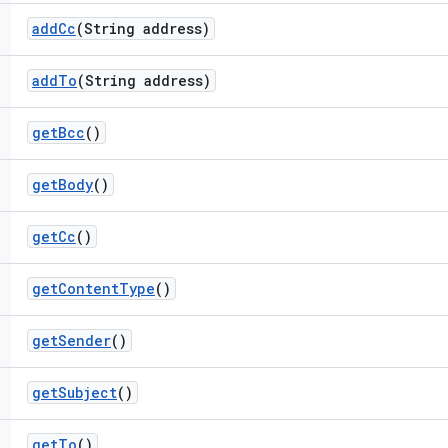
add
Cc
(String address)
add
To
(String address)
get
Bcc
()
get
Body
()
get
Cc
()
get
Content
Type
()
get
Sender
()
get
Subject
()
get
To
()