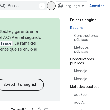
/
Acceder
En esta página
Resumen
table y garantizar la
Constructores
 el AOSP en el segundo
públicos
elease
. La rama del
Métodos
ente que se envió al
públicos
Constructores
públicos
Mensaje
Mensaje
Métodos públicos
addBcc
addCc
¿Te resultó útil?