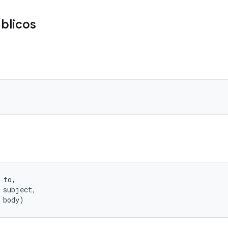
blicos
 to, 

 subject, 

 body)