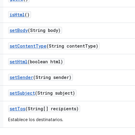
is
Html
()
set
Body
(String body)
set
Content
Type
(String content
Type)
set
Html
(boolean html)
set
Sender
(String sender)
set
Subject
(String subject)
set
Tos
(String[] recipients)
Establece los destinatarios.