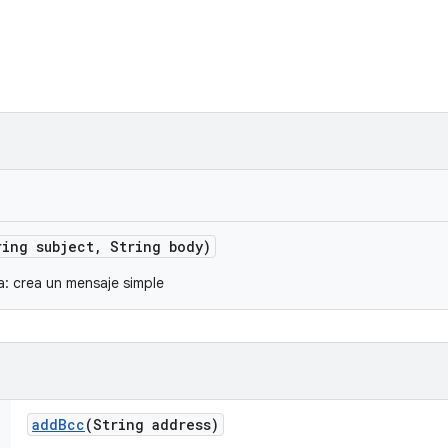
ing subject
,
String body)
: crea un mensaje simple
add
Bcc
(String address)