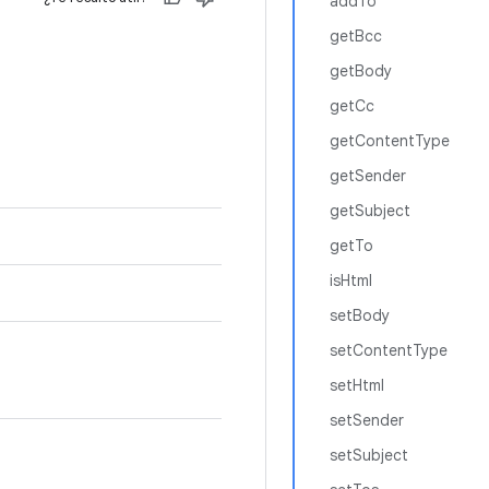
addTo
getBcc
getBody
getCc
getContentType
getSender
getSubject
getTo
isHtml
setBody
setContentType
setHtml
setSender
setSubject