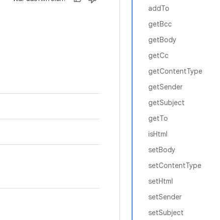
addTo
getBcc
getBody
getCc
getContentType
getSender
getSubject
getTo
isHtml
setBody
setContentType
setHtml
setSender
setSubject