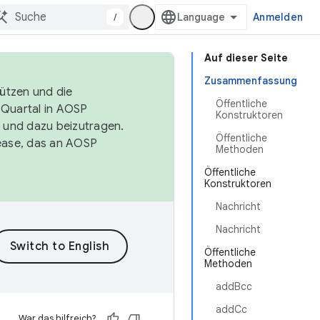
/
Anmelden
Auf dieser Seite
Zusammenfassung
tützen und die
Öffentliche
. Quartal in AOSP
Konstruktoren
 und dazu beizutragen.
Öffentliche
ease, das an AOSP
Methoden
Öffentliche
Konstruktoren
Nachricht
Nachricht
Öffentliche
Methoden
addBcc
addCc
War das hilfreich?