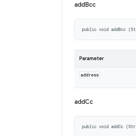
add
Bcc
public void addBcc (St
Parameter
address
add
Cc
public void addCc (Str