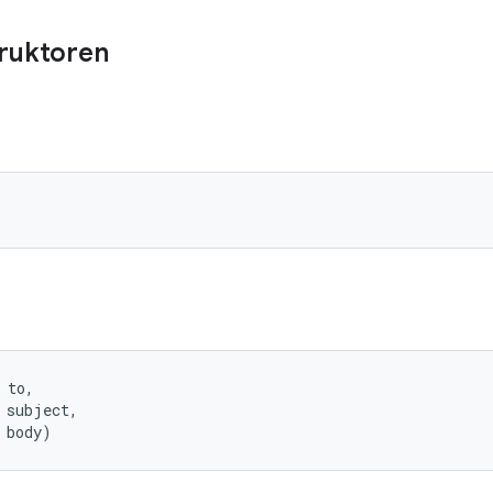
truktoren
 to, 

 subject, 

 body)