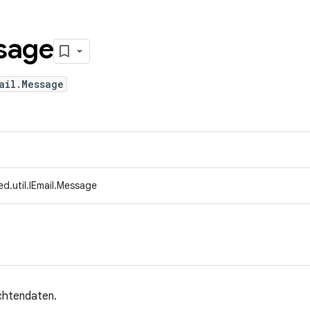
sage
ail.Message
d.util.IEmail.Message
chtendaten.