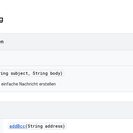
g
en
ing subject
,
String body)
 einfache Nachricht erstellen
add
Bcc
(String address)