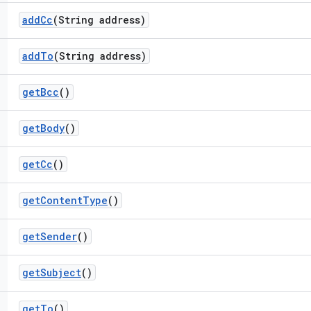
add
Cc
(String address)
add
To
(String address)
get
Bcc
()
get
Body
()
get
Cc
()
get
Content
Type
()
get
Sender
()
get
Subject
()
get
To
()