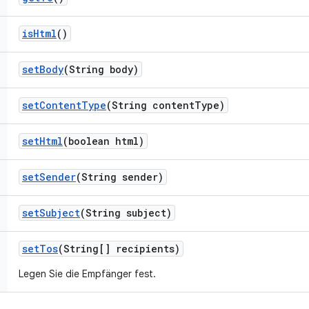
is
Html
()
set
Body
(String body)
set
Content
Type
(String content
Type)
set
Html
(boolean html)
set
Sender
(String sender)
set
Subject
(String subject)
set
Tos
(String[] recipients)
Legen Sie die Empfänger fest.