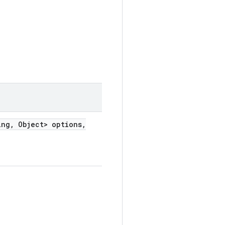
ing
,
Object> options
,