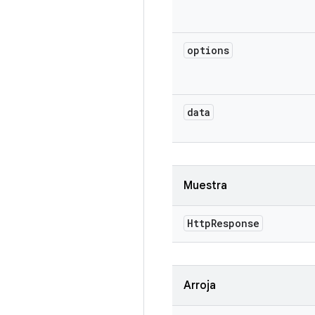
options
data
Muestra
Http
Response
Arroja