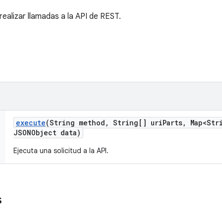
 realizar llamadas a la API de REST.
execute
(String method
,
String[] uri
Parts
,
Map<Str
JSONObject data)
Ejecuta una solicitud a la API.
s