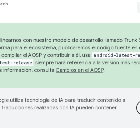
arch
alinearnos con nuestro modelo de desarrollo llamado Trunk S
forma para el ecosistema, publicaremos el código fuente en
 compilar el AOSP y contribuir a él, usa
android-latest-r
test-release
siempre hará referencia a la versión más reci
 información, consulta
Cambios en el AOSP
.
gle utiliza tecnología de IA para traducir contenido a
as traducciones realizadas con IA pueden contener