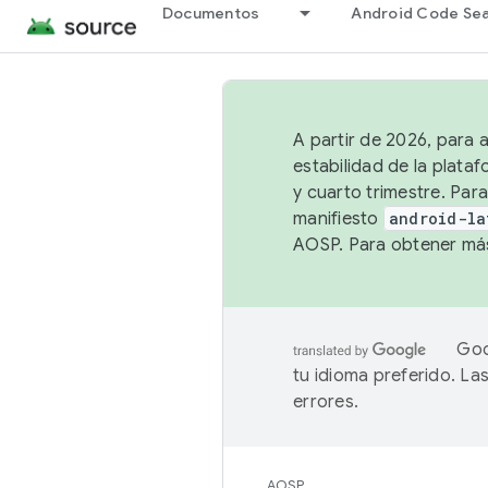
Documentos
Android Code Se
A partir de 2026, para 
estabilidad de la plata
y cuarto trimestre. Para
manifiesto
android-la
AOSP. Para obtener más
Goo
tu idioma preferido. L
errores.
AOSP