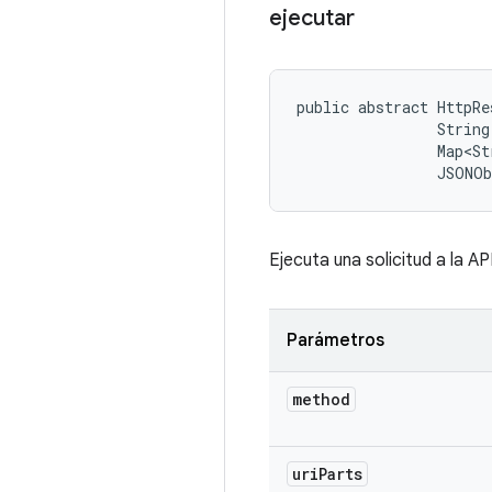
ejecutar
public abstract HttpRe
                String
                Map<St
                JSONO
Ejecuta una solicitud a la API
Parámetros
method
uri
Parts