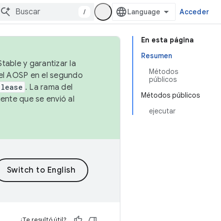
/
Acceder
En esta página
Resumen
table y garantizar la
Métodos
 el AOSP en el segundo
públicos
elease
. La rama del
Métodos públicos
ente que se envió al
ejecutar
¿Te resultó útil?