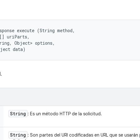
sponse execute (String method, 

[] uriParts, 

ring, Object> options, 

bject data)
.
String
: Es un método HTTP de la solicitud.
String
: Son partes del URI codificadas en URL que se usarán p