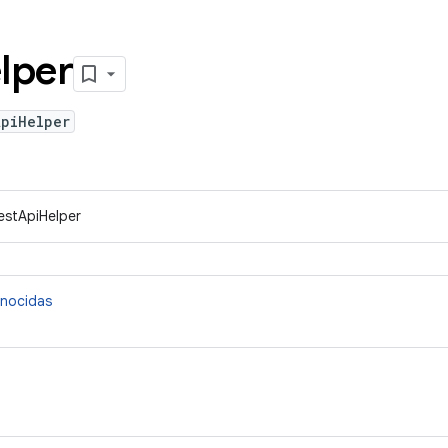
lper
ApiHelper
RestApiHelper
onocidas