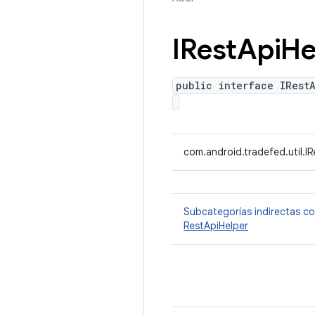
IRest
Api
He
public interface IRest
com.android.tradefed.util.I
Subcategorías indirectas c
RestApiHelper