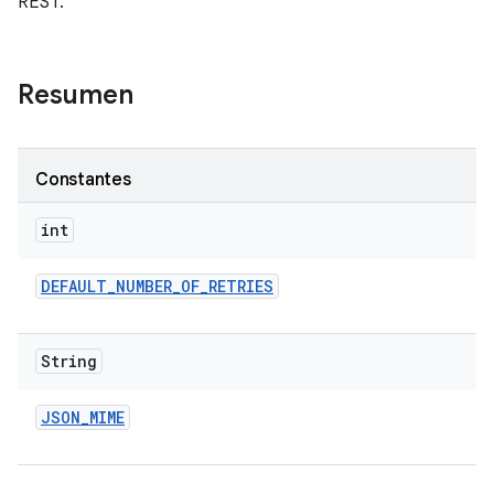
REST.
Resumen
Constantes
int
DEFAULT
_
NUMBER
_
OF
_
RETRIES
String
JSON
_
MIME