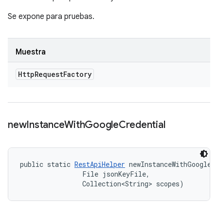
Se expone para pruebas.
Muestra
Http
Request
Factory
new
Instance
With
Google
Credential
public static 
RestApiHelper
 newInstanceWithGoogleCr
                File jsonKeyFile, 

                Collection<String> scopes)