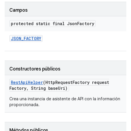
Campos
protected static final Json
Factory
JSON
_
FACTORY
Constructores públicos
Rest
Api
Helper
(Http
Request
Factory request
Factory
,
String base
Uri)
Crea una instancia de asistente de API con la información
proporcionada.
Métodos públicos