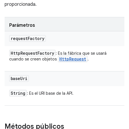
proporcionada.
Parámetros
request
Factory
Http
Request
Factory
: Es la fábrica que se usará
Http
Request
cuando se creen objetos
.
base
Uri
String
: Es el URI base de la API.
Métodos públicos