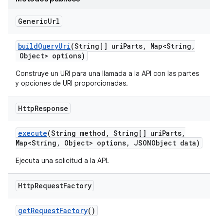
Generic
Url
build
Query
Uri
(String[] uri
Parts
,
Map<String
,
Object> options)
Construye un URI para una llamada a la API con las partes
y opciones de URI proporcionadas.
Http
Response
execute
(String method
,
String[] uri
Parts
,
Map<String
,
Object> options
,
JSONObject data)
Ejecuta una solicitud a la API.
Http
Request
Factory
get
Request
Factory
()