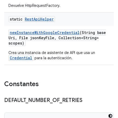
Devuelve HttpRequestFactory.
static
Rest
Api
Helper
new
Instance
With
Google
Credential
(String base
Uri
,
File json
Key
File
,
Collection<String>
scopes)
Crea una instancia de asistente de API que usa un
Credential
para la autenticación.
Constantes
DEFAULT
_
NUMBER
_
OF
_
RETRIES