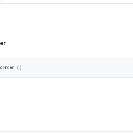
er
ecorder ()