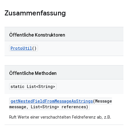
Zusammenfassung
Öffentliche Konstruktoren
Proto
Util
()
Öffentliche Methoden
static List<String>
get
Nested
Field
From
Message
As
Strings
(Message
message
,
List<String> references)
Ruft Werte einer verschachtelten Feldreferenz ab, z.B.