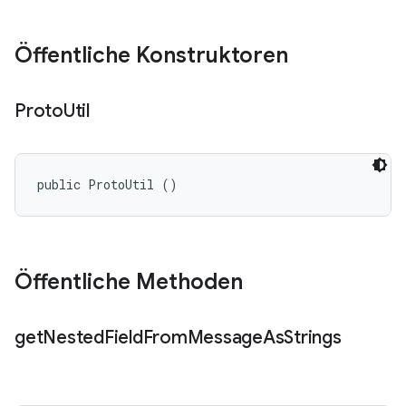
Öffentliche Konstruktoren
Proto
Util
public ProtoUtil ()
Öffentliche Methoden
get
Nested
Field
From
Message
As
Strings