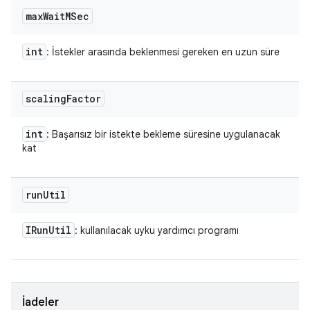
max
Wait
MSec
int
: İstekler arasında beklenmesi gereken en uzun süre
scaling
Factor
int
: Başarısız bir istekte bekleme süresine uygulanacak
kat
run
Util
IRun
Util
: kullanılacak uyku yardımcı programı
İadeler