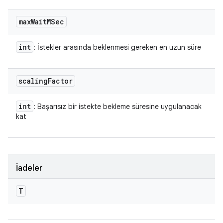
max
Wait
MSec
int
: İstekler arasında beklenmesi gereken en uzun süre
scaling
Factor
int
: Başarısız bir istekte bekleme süresine uygulanacak
kat
İadeler
T