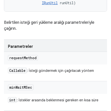
IRunUtil
 runUtil)
Belirtilen isteği geri yükleme aralığı parametreleriyle
çağırın.
Parametreler
request
Method
Callable
: İsteği göndermek için çağrılacak yöntem
min
Wait
MSec
int
: İstekler arasında beklenmesi gereken en kısa süre