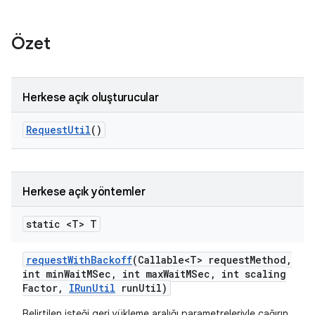
Özet
Herkese açık oluşturucular
Request
Util
()
Herkese açık yöntemler
static <T> T
request
With
Backoff
(Callable<T> request
Method
,
int min
Wait
MSec
,
int max
Wait
MSec
,
int scaling
Factor
,
IRun
Util
run
Util)
Belirtilen isteği geri yükleme aralığı parametreleriyle çağırın.