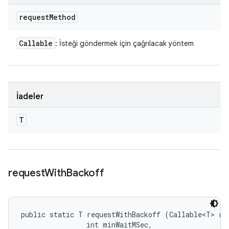
request
Method
Callable
: İsteği göndermek için çağrılacak yöntem
İadeler
T
request
With
Backoff
public static T requestWithBackoff (Callable<T> req
                int minWaitMSec, 
