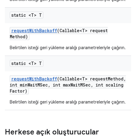
static <T> T
request
With
Backoff
(Callable<T> request
Method)
Belirtilen isteği geri yükleme aralığı parametreleriyle çağırın.
static <T> T
request
With
Backoff
(Callable<T> request
Method
,
int min
Wait
MSec
,
int max
Wait
MSec
,
int scaling
Factor)
Belirtilen isteği geri yükleme aralığı parametreleriyle çağırın.
Herkese açık oluşturucular