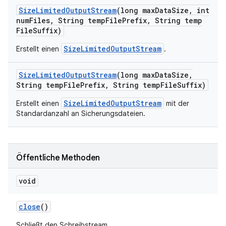
Size
Limited
Output
Stream
(long max
Data
Size
,
int
num
Files
,
String temp
File
Prefix
,
String temp
File
Suffix)
SizeLimitedOutputStream
Erstellt einen
.
Size
Limited
Output
Stream
(long max
Data
Size
,
String temp
File
Prefix
,
String temp
File
Suffix)
SizeLimitedOutputStream
Erstellt einen
mit der
Standardanzahl an Sicherungsdateien.
Öffentliche Methoden
void
close
()
Schließt den Schreibstream.