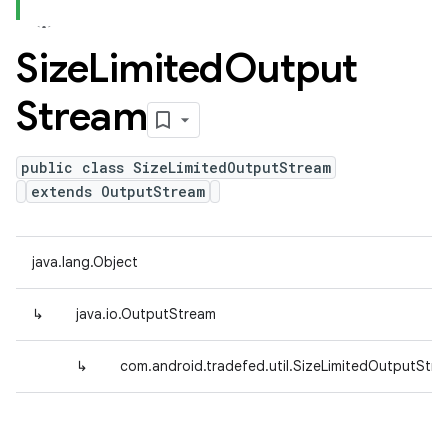
Size
Limited
Output
Stream
public class SizeLimitedOutputStream
extends OutputStream
java.lang.Object
↳
java.io.OutputStream
↳
com.android.tradefed.util.SizeLimitedOutputStr