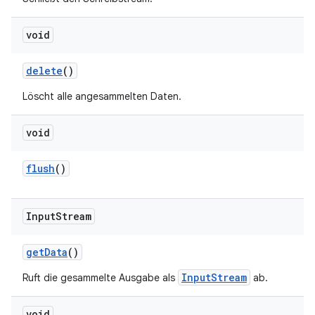
void
delete
()
Löscht alle angesammelten Daten.
void
flush
()
Input
Stream
get
Data
()
InputStream
Ruft die gesammelte Ausgabe als
ab.
void