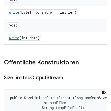
write
(byte[] b
,
int off
,
int len)
void
write
(int data)
Öffentliche Konstruktoren
Size
Limited
Output
Stream
public SizeLimitedOutputStream (long maxDataSize, 

                int numFiles, 

                String tempFilePrefix, 
