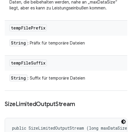
Daten, die beibehalten werden, nahe an „maxDataSize“
liegt, aber es kann zu Leistungseinbußen kommen.
temp
File
Prefix
String
: Präfix für temporäre Dateien
temp
File
Suffix
String
: Suffix für temporäre Dateien
Size
Limited
Output
Stream
public SizeLimitedOutputStream (long maxDataSize, 
