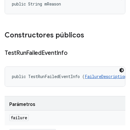
public String mReason
Constructores públicos
Test
Run
Failed
Event
Info
public TestRunFailedEventInfo (
FailureDescription
 
Parámetros
failure