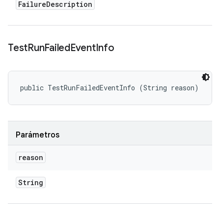
Failure
Description
Test
Run
Failed
Event
Info
public TestRunFailedEventInfo (String reason)
Parámetros
reason
String