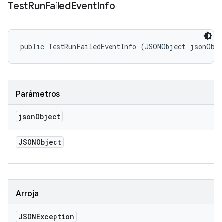
Test
Run
Failed
Event
Info
public TestRunFailedEventInfo (JSONObject jsonObj
Parámetros
json
Object
JSONObject
Arroja
JSONException