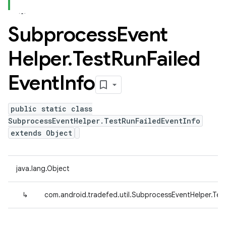
Subprocess
Event
Helper
.
Test
Run
Failed
Event
Info
public static class
SubprocessEventHelper.TestRunFailedEventInfo
extends Object
java.lang.Object
↳
com.android.tradefed.util.SubprocessEventHelper.Tes