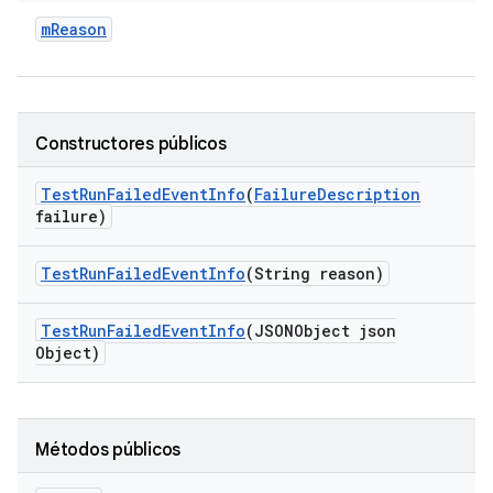
m
Reason
Constructores públicos
Test
Run
Failed
Event
Info
(
Failure
Description
failure)
Test
Run
Failed
Event
Info
(String reason)
Test
Run
Failed
Event
Info
(JSONObject json
Object)
Métodos públicos