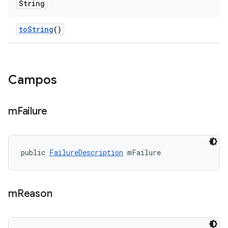
String
to
String
()
Campos
m
Failure
public 
FailureDescription
 mFailure
m
Reason