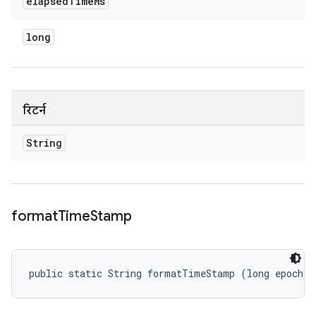
elapsed
Time
Ms
long
रिटर्न
String
format
Time
Stamp
public static String formatTimeStamp (long epochT