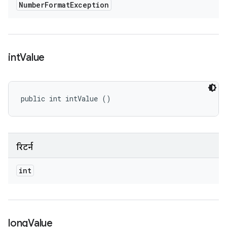
Number
Format
Exception
int
Value
public int intValue ()
रिटर्न
int
long
Value