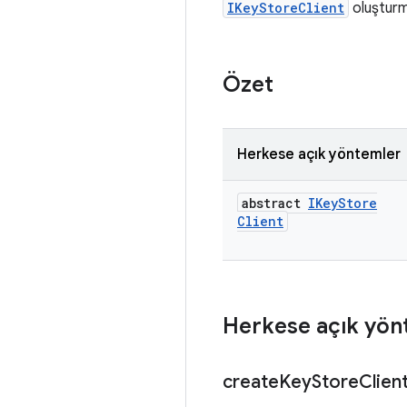
IKeyStoreClient
oluşturma
Özet
Herkese açık yöntemler
abstract
IKey
Store
Client
Herkese açık yön
create
Key
Store
Clien