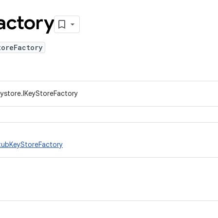
actory
toreFactory
eystore.IKeyStoreFactory
tubKeyStoreFactory