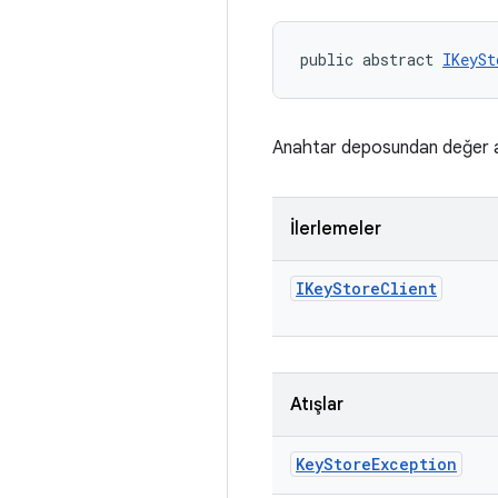
public abstract 
IKeySt
Anahtar deposundan değer al
İlerlemeler
IKey
Store
Client
Atışlar
Key
Store
Exception