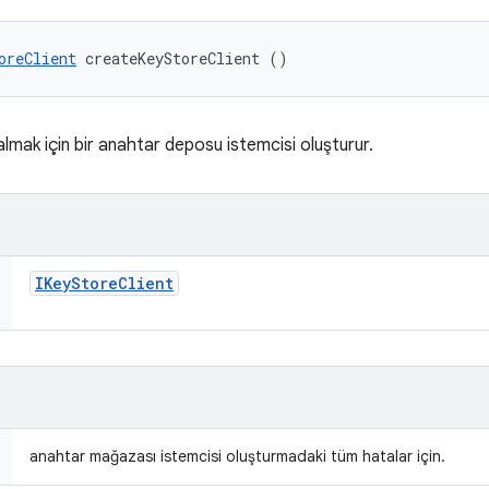
oreClient
 createKeyStoreClient ()
mak için bir anahtar deposu istemcisi oluşturur.
IKey
Store
Client
anahtar mağazası istemcisi oluşturmadaki tüm hatalar için.