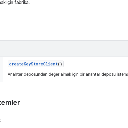
k için fabrika.
create
Key
Store
Client
()
Anahtar deposundan değer almak için bir anahtar deposu istemci
temler
t