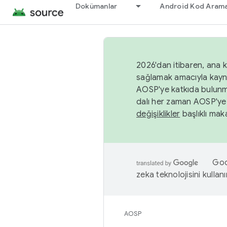
Dokümanlar
Android Kod Arama
2026'dan itibaren, ana k
sağlamak amacıyla kayn
AOSP'ye katkıda bulunm
dalı her zaman AOSP'ye 
değişiklikler
başlıklı maka
Goog
zeka teknolojisini kullanı
AOSP