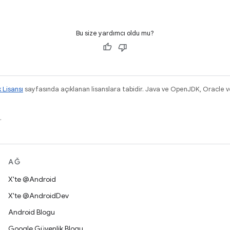
Bu size yardımcı oldu mu?
k Lisansı
sayfasında açıklanan lisanslara tabidir. Java ve OpenJDK, Oracle ve/v
.
AĞ
X'te @Android
X'te @AndroidDev
Android Blogu
Google Güvenlik Blogu