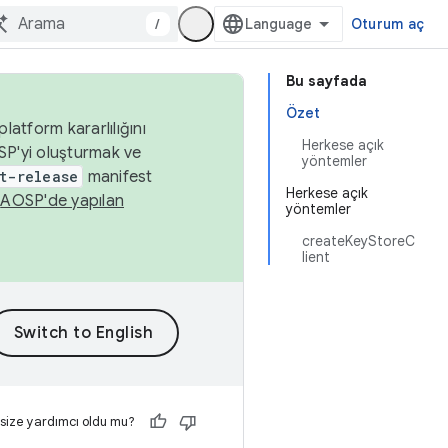
/
Oturum aç
Bu sayfada
Özet
latform kararlılığını
Herkese açık
SP'yi oluşturmak ve
yöntemler
t-release
manifest
Herkese açık
n
AOSP'de yapılan
yöntemler
createKeyStoreC
lient
 size yardımcı oldu mu?