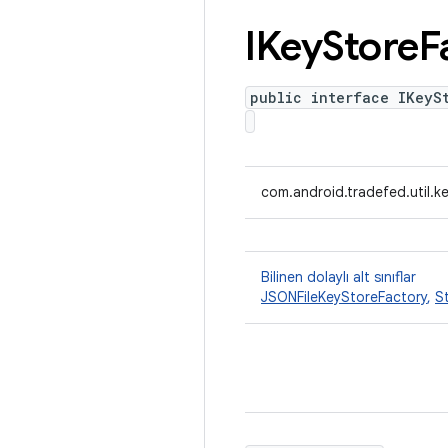
IKey
Store
F
public interface IKeyS
com.android.tradefed.util.k
Bilinen dolaylı alt sınıflar
JSONFileKeyStoreFactory
,
S